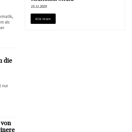
15.11.2025
rmatik,
Alle lesen
em als
her
n die
t nur
 von
einere