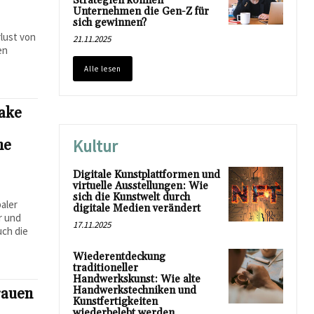
Strategien können
Unternehmen die Gen-Z für
sich gewinnen?
lust von
21.11.2025
en
Alle lesen
Fake
Kultur
he
Digitale Kunstplattformen und
virtuelle Ausstellungen: Wie
sich die Kunstwelt durch
aler
digitale Medien verändert
r und
17.11.2025
uch die
.
Wiederentdeckung
traditioneller
Handwerkskunst: Wie alte
Handwerkstechniken und
rauen
Kunstfertigkeiten
wiederbelebt werden