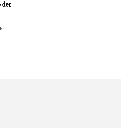
b der
ches