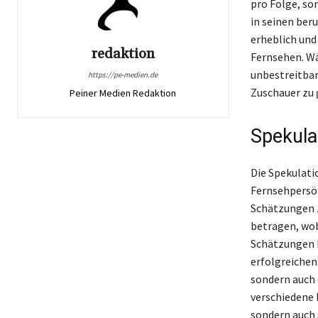
pro Folge, so
in seinen ber
erheblich und
redaktion
Fernsehen. Wä
unbestreitbar,
https://pe-medien.de
Zuschauer zu 
Peiner Medien Redaktion
Spekula
Die Spekulati
Fernsehpersön
Schätzungen z
betragen, wob
Schätzungen b
erfolgreichen
sondern auch 
verschiedene 
sondern auch s