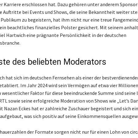
r Karriere erschlossen hat. Dazu gehören unter anderem Sponsor
e Auftritte bei Events und Shows, die seine Bekanntheit weiter ste
s Publikum zu begeistern, hat ihm nicht nur eine treue Fangemein
ein beachtliches finanzielles Polster gesichert. Mit seinem anha
niel Hartwich eine prägnante Persönlichkeit in der deutschen
sbranche.
ste des beliebten Moderators
ch hat sich im deutschen Fernsehen als einer der bestverdienende
tabliert. Im Jahr 2024 wird sein Vermögen auf etwa vier Millione
n wesentlicher Faktor für diese beeindruckende Summe sind seine 
 RTL sowie seine erfolgreiche Moderation von Shows wie „Let’s Dan
Nazan Eckes hat er zahlreiche Zuschauer begeistert und sich ein
ufgebaut, was sich positiv auf seine Einkommensquellen ausgewi
hauerzahlen der Formate sorgen nicht nur für einen Lohn von circ