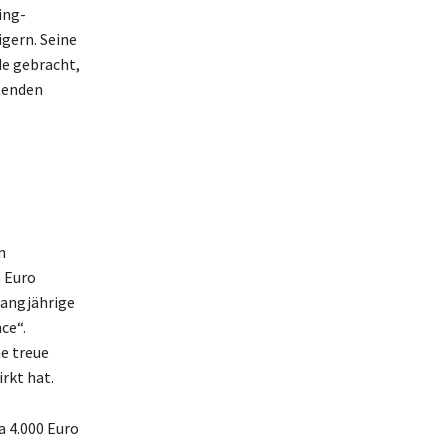
ing-
igern. Seine
de gebracht,
ltenden
n
n Euro
langjährige
ce“.
e treue
rkt hat.
a 4.000 Euro