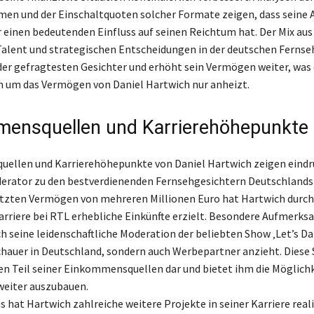
n und der Einschaltquoten solcher Formate zeigen, dass seine A
einen bedeutenden Einfluss auf seinen Reichtum hat. Der Mix aus
Talent und strategischen Entscheidungen in der deutschen Ferns
der gefragtesten Gesichter und erhöht sein Vermögen weiter, was 
 um das Vermögen von Daniel Hartwich nur anheizt.
ensquellen und Karrierehöhepunkte
llen und Karrierehöhepunkte von Daniel Hartwich zeigen eindru
erator zu den bestverdienenden Fernsehgesichtern Deutschlands 
tzten Vermögen von mehreren Millionen Euro hat Hartwich durch
arriere bei RTL erhebliche Einkünfte erzielt. Besondere Aufmerks
ch seine leidenschaftliche Moderation der beliebten Show ‚Let’s Dan
chauer in Deutschland, sondern auch Werbepartner anzieht. Diese 
en Teil seiner Einkommensquellen dar und bietet ihm die Möglichk
weiter auszubauen.
 hat Hartwich zahlreiche weitere Projekte in seiner Karriere realis