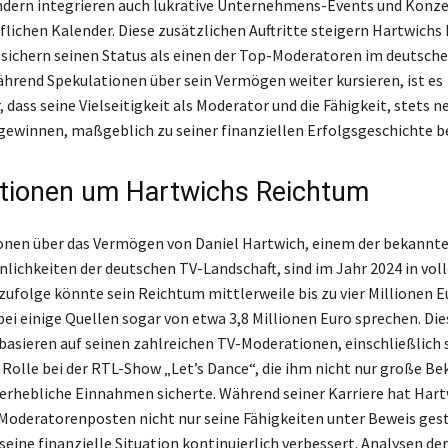
ndern integrieren auch lukrative Unternehmens-Events und Konze
uflichen Kalender. Diese zusätzlichen Auftritte steigern Hartwic
 sichern seinen Status als einen der Top-Moderatoren im deutsch
hrend Spekulationen über sein Vermögen weiter kursieren, ist es
 dass seine Vielseitigkeit als Moderator und die Fähigkeit, stets n
gewinnen, maßgeblich zu seiner finanziellen Erfolgsgeschichte b
tionen um Hartwichs Reichtum
onen über das Vermögen von Daniel Hartwich, einem der bekannt
lichkeiten der deutschen TV-Landschaft, sind im Jahr 2024 in vo
ufolge könnte sein Reichtum mittlerweile bis zu vier Millionen E
ei einige Quellen sogar von etwa 3,8 Millionen Euro sprechen. Die
asieren auf seinen zahlreichen TV-Moderationen, einschließlich 
 Rolle bei der RTL-Show „Let’s Dance“, die ihm nicht nur große Be
erhebliche Einnahmen sicherte. Während seiner Karriere hat Hart
Moderatorenposten nicht nur seine Fähigkeiten unter Beweis gest
eine finanzielle Situation kontinuierlich verbessert. Analysen der