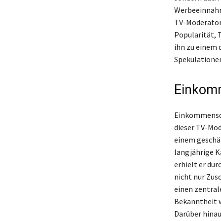
Werbeeinnahme
TV-Moderator 
Popularität, 
ihn zu einem 
Spekulationen
Einkomm
Einkommensque
dieser TV-Mod
einem geschä
langjährige K
erhielt er dur
nicht nur Zus
einen zentral
Bekanntheit 
Darüber hinaus