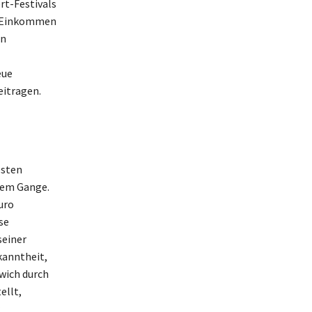
rt-Festivals
hs Einkommen
en
eue
eitragen.
esten
llem Gange.
uro
se
seiner
kanntheit,
wich durch
ellt,