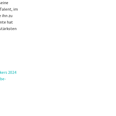
seine
Talent, im
e ihn zu
nte hat
zstärksten
kers 2024
ube-