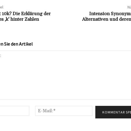
el
Nä
 10k? Die Erklärung der
Intension Synonym:
s ‚k‘ hinter Zahlen
Alternativen und dere
 Sie den Artikel
Name:*
E-
Mail:*