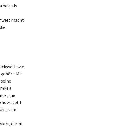
rbeit als
ehwelt macht
die
cksvoll, wie
gehört. Mit
 seine
amkeit
ce‘, die
Show stellt
eit, seine
iert, die zu