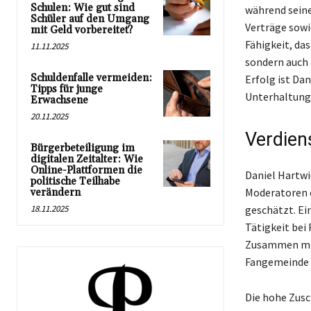
Schulen: Wie gut sind
während seine
Schüler auf den Umgang
Verträge sowi
mit Geld vorbereitet?
Fähigkeit, da
11.11.2025
sondern auch 
Schuldenfalle vermeiden:
Erfolg ist Da
Tipps für junge
Unterhaltung
Erwachsene
20.11.2025
Verdien
Bürgerbeteiligung im
digitalen Zeitalter: Wie
Online-Plattformen die
Daniel Hartwi
politische Teilhabe
Moderatoren e
verändern
18.11.2025
geschätzt. Ei
Tätigkeit bei
Zusammen mit 
Fangemeinde a
Die hohe Zusc