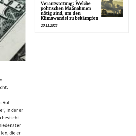
Verantwortung: Welche
politischen Maßnahmen
nötig sind, um den
Klimawandel zu bekämpfen
20.11.2025
ro
cht.
n Ruf
“, in der er
 besticht.
hiedenster
en, die er