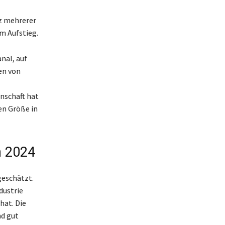
z mehrerer
em Aufstieg.
nal, auf
en von
nschaft hat
en Größe in
n 2024
geschätzt.
dustrie
hat. Die
nd gut