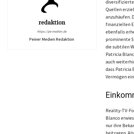
diversifizier
Quellen erzie
anzuhäufen. Da
redaktion
finanziellen E
ebenfalls erhe
https://pe-medien.de
prominente St
Peiner Medien Redaktion
die subtilen W
Patricia Blan
auch weiterhi
dass Patricia
Vermögen ein
Einkomm
Reality-TV-Fo
Blanco erwies
nur ihre Beka
beitragen. Als