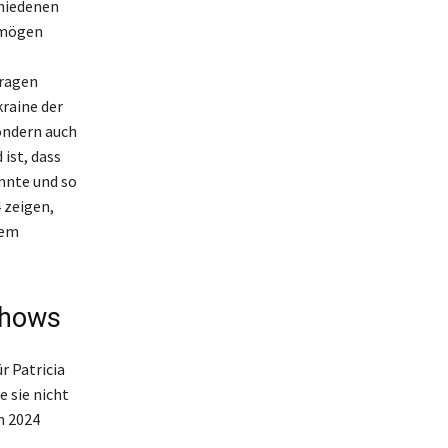
chiedenen
ermögen
tragen
kraine der
sondern auch
 ist, dass
nnte und so
 zeigen,
rem
Shows
r Patricia
 sie nicht
n 2024