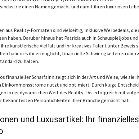
industrie einen Namen gemacht und damit ihren luxuriösen Lebe
 aus Reality-Formaten sind vielseitig, inklusive Werbedeals, die s
esen haben. Darüber hinaus hat Patricia auch in Schauspieljobs un
e ihre künstlerische Vielfalt und ihr kreatives Talent unter Beweis s
en haben es ihr ermöglicht, finanzielle Schwierigkeiten zu über
tandard zu halten.
os finanzieller Scharfsinn zeigt sich in der Art und Weise, wie sie i
n Einkommensströme nutzt und optimiert. Durch kluge Entschei
gen in der dynamischen Welt des Reality-TVs erfolgreich mit aufg
der bekanntesten Persönlichkeiten ihrer Branche gemacht hat.
ionen und Luxusartikel: Ihr finanzielles
o