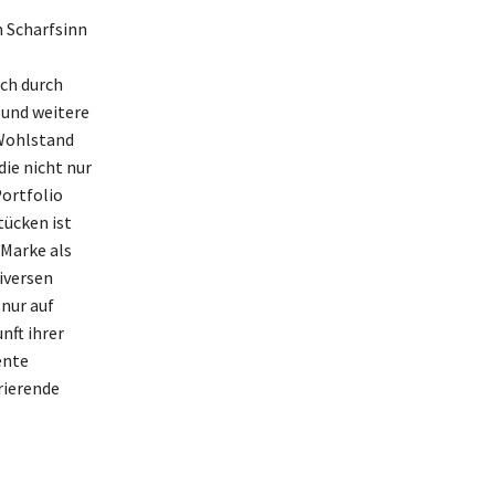
n Scharfsinn
ch durch
 und weitere
 Wohlstand
die nicht nur
Portfolio
ücken ist
 Marke als
iversen
 nur auf
nft ihrer
ente
rierende