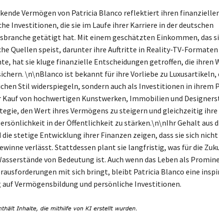
kende Vermögen von Patricia Blanco reflektiert ihren finanzielle
he Investitionen, die sie im Laufe ihrer Karriere in der deutschen
branche getätigt hat. Mit einem geschätzten Einkommen, das si
che Quellen speist, darunter ihre Auftritte in Reality-TV-Formaten
nte, hat sie kluge finanzielle Entscheidungen getroffen, die ihren
ichern. \n\nBlanco ist bekannt für ihre Vorliebe zu Luxusartikeln, 
ichen Stil widerspiegeln, sondern auch als Investitionen in ihrem 
r Kauf von hochwertigen Kunstwerken, Immobilien und Designerst
ategie, den Wert ihres Vermögens zu steigern und gleichzeitig ihre
rsönlichkeit in der Öffentlichkeit zu stärken.\n\nIhr Gehalt aus d
die stetige Entwicklung ihrer Finanzen zeigen, dass sie sich nicht
ewinne verlässt. Stattdessen plant sie langfristig, was für die Zuku
Wasserstände von Bedeutung ist. Auch wenn das Leben als Promin
usforderungen mit sich bringt, bleibt Patricia Blanco eine inspi
g auf Vermögensbildung und persönliche Investitionen.