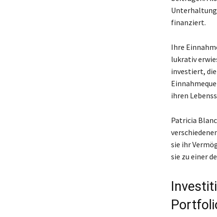
Unterhaltungs
finanziert.
Ihre Einnahmen
lukrativ erwi
investiert, di
Einnahmequell
ihren Lebenss
Patricia Blanc
verschiedene
sie ihr Vermö
sie zu einer 
Investit
Portfoli