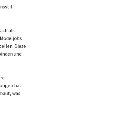
nsstil
ich als
d Modeljobs
tellen. Diese
winden und
hre
dungen hat
ebaut, was