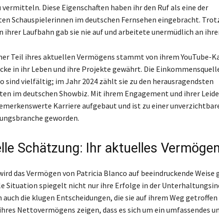
vermitteln. Diese Eigenschaften haben ihr den Ruf als eine der
en Schauspielerinnen im deutschen Fernsehen eingebracht. Trot
n ihrer Laufbahn gab sie nie auf und arbeitete unermüdlich an ihr
her Teil ihres aktuellen Vermögens stammt von ihrem YouTube-Ka
icke in ihr Leben und ihre Projekte gewährt. Die Einkommensquell
o sind vielfältig; im Jahr 2024 zählt sie zu den herausragendsten
ten im deutschen Showbiz. Mit ihrem Engagement und ihrer Leide
 bemerkenswerte Karriere aufgebaut und ist zu einer unverzichtbar
tungsbranche geworden.
elle Schätzung: Ihr aktuelles Vermöge
wird das Vermögen von Patricia Blanco auf beeindruckende Weise 
le Situation spiegelt nicht nur ihre Erfolge in der Unterhaltungsin
n auch die klugen Entscheidungen, die sie auf ihrem Weg getroffen 
hres Nettovermögens zeigen, dass es sich um ein umfassendes u