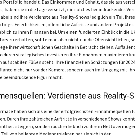
tes Portfolio handelt. Das Einkommen und Gehalt, das sie aus vers
lt, haben sie in die Lage versetzt, ein solches beeindruckendes V
bei sind ihre Verdienste aus Reality-Shows lediglich ein Teil ihres
rfolgs. Feierlichkeiten, öffentliche Auftritte und andere Projekte 
blich zu ihren Finanzen bei. Um einen fundierten Einblick in die U
ars zu erhalten, sollte man also nicht nur die Offensichtlichen, 
ege ihrer wirtschaftlichen Geschäfte in Betracht ziehen. Auffallend
co durch strategisches Investieren ihre Einnahmen maximieren ko
n auf stabilen Füßen steht. Ihre finanziellen Schätzungen für 2024
 Blanco nicht nur vor der Kamera, sondern auch im Umgang mit ih
e beeindruckende Figur macht.
ensquellen: Verdienste aus Reality-
rmate haben sich als eine der erfolgreichsten Einnahmequellen fü
en. Durch ihre zahlreichen Auftritte in verschiedenen Shows konnte
nntheit steigern, sondern auch erheblich zu ihrem Nettovermöge
 Teil von beliebten Medienprojekten hat sie sich in der