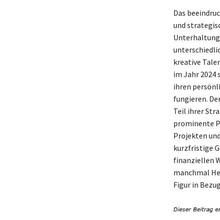
Das beeindruc
und strategisc
Unterhaltungs
unterschiedli
kreative Tale
im Jahr 2024 s
ihren persönl
fungieren. De
Teil ihrer Str
prominente Pe
Projekten und 
kurzfristige G
finanziellen 
manchmal Hera
Figur in Bezu