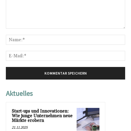
Kommentar:
Na
E-
Mai
Aktuelles
Start-ups und Innovationen:
Wie junge Unternehmen neue
Märkte erobern
21.11.2025