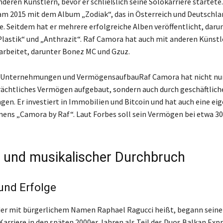
deren Künstlern, bevor er schließlich seine Solokarriere startete.
m 2015 mit dem Album „Zodiak“, das in Österreich und Deutschl
te. Seitdem hat er mehrere erfolgreiche Alben veröffentlicht, daru
lastik“ und „Anthrazit“. Raf Camora hat auch mit anderen Künstl
beitet, darunter Bonez MC und Gzuz.
e Unternehmungen und VermögensaufbauRaf Camora hat nicht nur
rächtliches Vermögen aufgebaut, sondern auch durch geschäftlich
n. Er investiert in Immobilien und Bitcoin und hat auch eine ei
ens „Camora by Raf“. Laut Forbes soll sein Vermögen bei etwa 30
e und musikalischer Durchbruch
und Erfolge
er mit bürgerlichem Namen Raphael Ragucci heißt, begann seine
Karriere in den späten 2000er Jahren als Teil des Duos Balkan Expr