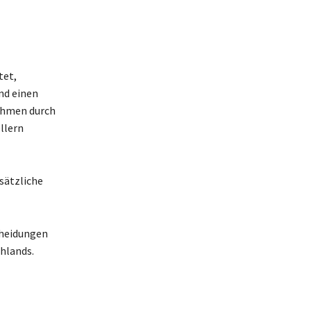
tet,
nd einen
ahmen durch
llern
sätzliche
cheidungen
hlands.