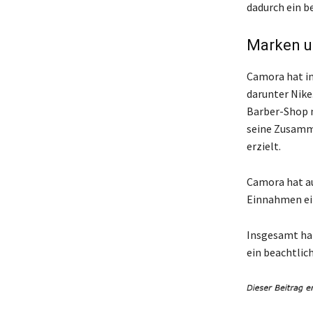
dadurch ein b
Marken u
Camora hat i
darunter Nike
Barber-Shop n
seine Zusamm
erzielt.
Camora hat au
Einnahmen ei
Insgesamt hat
ein beachtlic