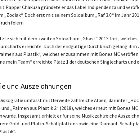
 Rapper Chakuza gründete er das Label Indipendenza und veröff
m „Zodiak“. Doch erst mit seinem Soloalbum „Raf 3.0“ im Jahr 20
ruch feiern.
etzte sich mit dem zweiten Soloalbum „Ghøst“ 2013 fort, welches 
umcharts erreichte. Doch der endgültige Durchbruch gelang ihm 
lmen aus Plastik“, welches er zusammen mit Bonez MC veröffent
ne mein Team“ erreichte Platz 1 der deutschen Singlecharts und e
.
fie und Auszeichnungen
iskografie umfasst mittlerweile zahlreiche Alben, darunter „Hoch
) und „Palmen aus Plastik 2“ (2018), welches erneut mit Bonez MC
urde. Insgesamt erhielt er für seine Musik zahlreiche Auszeich
ere Gold- und Platin-Schallplatten sowie eine Diamant-Schallpla
lastik“.