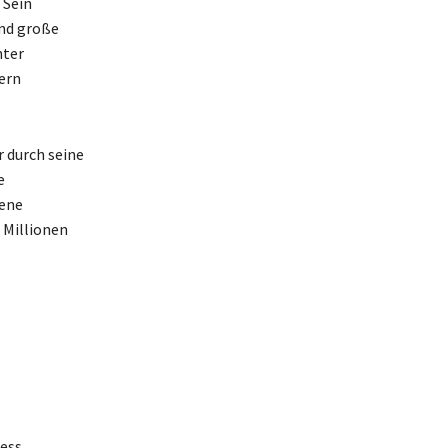
 Sein
and große
nter
ern
 durch seine
e
gene
 Millionen
ess.