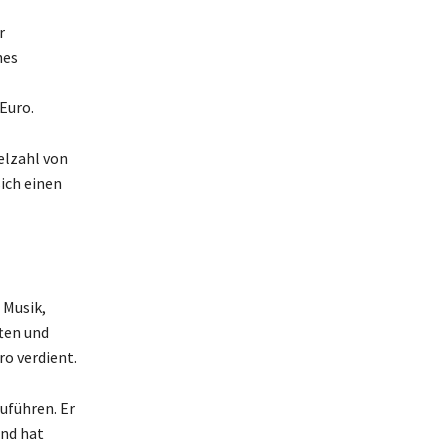
r
hes
Euro.
elzahl von
ich einen
 Musik,
ten und
ro verdient.
uführen. Er
und hat