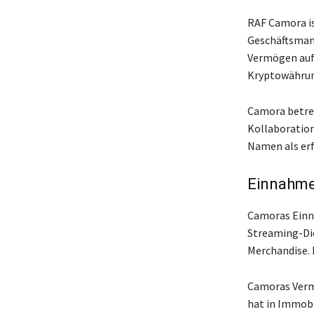
RAF Camora is
Geschäftsmann
Vermögen aufg
Kryptowährung
Camora betrei
Kollaboration
Namen als er
Einnahme
Camoras Einna
Streaming-Die
Merchandise. 
Camoras Vermö
hat in Immobi