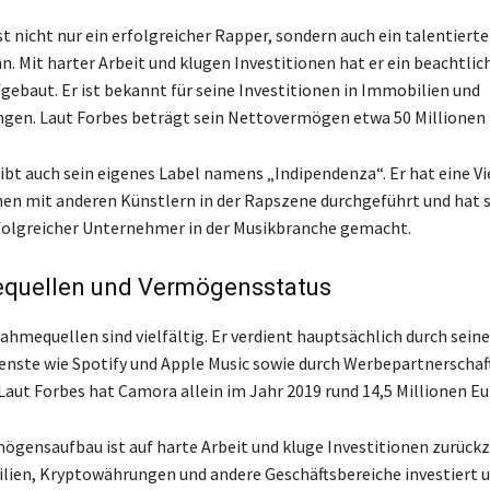
t nicht nur ein erfolgreicher Rapper, sondern auch ein talentierte
. Mit harter Arbeit und klugen Investitionen hat er ein beachtlic
ebaut. Er ist bekannt für seine Investitionen in Immobilien und
en. Laut Forbes beträgt sein Nettovermögen etwa 50 Millionen 
bt auch sein eigenes Label namens „Indipendenza“. Er hat eine Vi
en mit anderen Künstlern in der Rapszene durchgeführt und hat s
folgreicher Unternehmer in der Musikbranche gemacht.
quellen und Vermögensstatus
hmequellen sind vielfältig. Er verdient hauptsächlich durch seine
nste wie Spotify und Apple Music sowie durch Werbepartnerschaf
Laut Forbes hat Camora allein im Jahr 2019 rund 14,5 Millionen Eu
gensaufbau ist auf harte Arbeit und kluge Investitionen zurückz
lien, Kryptowährungen und andere Geschäftsbereiche investiert 