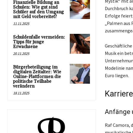
Mystik“ mit an
Finanzielle Bildung an
Schulen: Wie gut sind
Durchbruch ka
Schüler auf den Umgang
Erfolge feier
mit Geld vorbereitet?
„Palmen aus P
11.11.2025
zusammengear
Schuldenfalle vermeiden:
Tipps für junge
Geschäftlich
Erwachsene
Musik ein bet
20.11.2025
Unternehmunge
Bürgerbeteiligung im
Modelinie nam
digitalen Zeitalter: Wie
Euro liegen.
Online-Plattformen die
politische Teilhabe
verändern
Karrier
18.11.2025
Anfänge 
Raf Camora, d
musikalische 