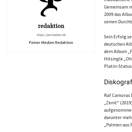
Gemeinsam mit
2009 das Albu
seinen Durchb
redaktion
https://pe-medien.de
Sein Erfolg s
Peiner Medien Redaktion
deutschen Alb
dem Album „Pa
Hitsingle „Oh
Platin-Status
Diskogra
Raf Camoras D
„Zenit“ (2019
aufgenommen w
darunter mehr
„Palmen aus P