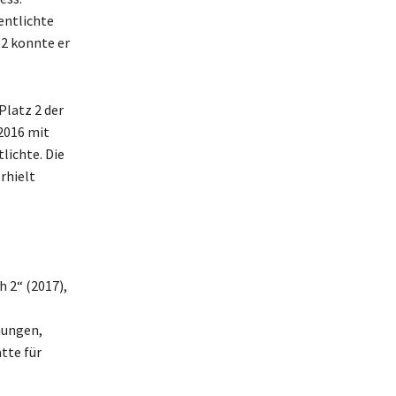
entlichte
12 konnte er
Platz 2 der
2016 mit
lichte. Die
rhielt
 2“ (2017),
nungen,
tte für