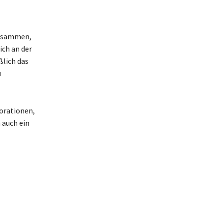
zusammen,
ich an der
ßlich das
u
borationen,
 auch ein