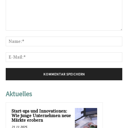
Kommentar:
Na
E-
Mai
Aktuelles
Start-ups und Innovationen:
Wie junge Unternehmen neue
Märkte erobern
21.11.2025