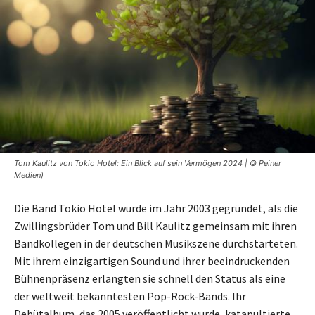
Tom Kaulitz von Tokio Hotel: Ein Blick auf sein Vermögen 2024 | © Peiner
Medien)
Die Band Tokio Hotel wurde im Jahr 2003 gegründet, als die
Zwillingsbrüder Tom und Bill Kaulitz gemeinsam mit ihren
Bandkollegen in der deutschen Musikszene durchstarteten.
Mit ihrem einzigartigen Sound und ihrer beeindruckenden
Bühnenpräsenz erlangten sie schnell den Status als eine
der weltweit bekanntesten Pop-Rock-Bands. Ihr
Debütalbum, das 2005 veröffentlicht wurde, katapultierte