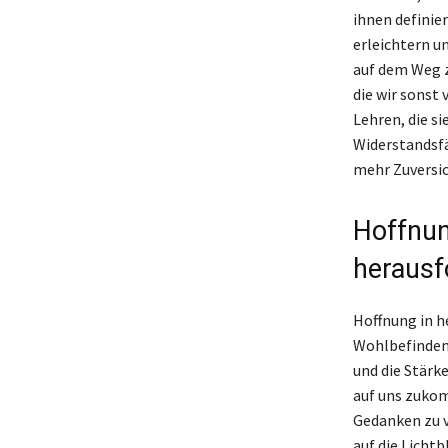
ihnen definie
erleichtern un
auf dem Weg z
die wir sonst
Lehren, die si
Widerstandsfä
mehr Zuversi
Hoffnun
heraus
Hoffnung in h
Wohlbefinden.
und die Stärk
auf uns zukomm
Gedanken zu ve
auf die Lichtb