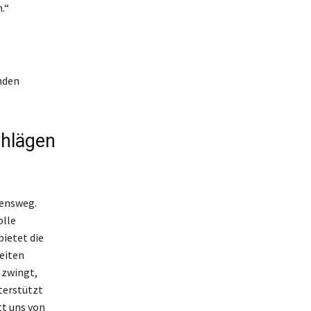
.“
nden
chlägen
bensweg.
olle
ietet die
eiten
 zwingt,
terstützt
tt uns von