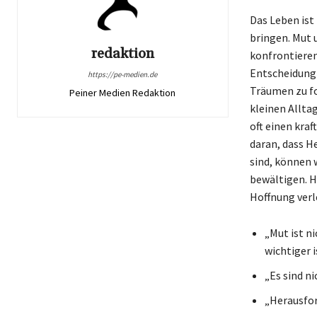
Das Leben ist
bringen. Mut 
redaktion
konfrontieren
Entscheidung 
https://pe-medien.de
Träumen zu fo
Peiner Medien Redaktion
kleinen Allta
oft einen kra
daran, dass H
sind, können 
bewältigen. Hi
Hoffnung verl
„Mut ist n
wichtiger i
„Es sind ni
„Herausfor