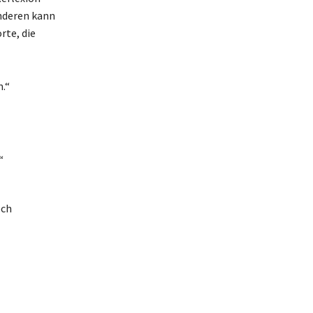
anderen kann
rte, die
.“
“
och