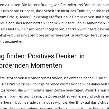
ren zu lassen. Die Unterstützung von Freunden und Familie kann d
d uns daran erinnern, dass Scheitern nicht das Ende ist, sondern ei
um Erfolg. Jeder Rückschlag eröffnet neue Perspektiven und Mög
 vielleicht übersehen hätten. Indem wir unsere Fehler annehmen un
e uns bieten, in unser Leben integrieren, stärken wir unsere psychi
higkeit und sind somit besser vorbereitet, zukünftige Herausfor
cht anzugehen.
g finden: Positives Denken in
fordernden Momenten
erausfordernden Momenten zu finden, ist entscheidend für unser
 Positive Sprüche und inspirierende Worte können uns dabei helf
e zu finden, die wir in schwierigen Zeiten benötigen. Wenn Heraus
en, kann es leicht sein, die Zuversicht zu verlieren und sich in n
rlieren. Doch gerade dann ist es wichtig, den Blick auf das Licht z
licke, die uns motivieren und uns helfen, optimistisch zu bleiben. 