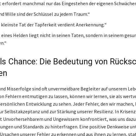
t erfordert manchmal nur das Eingestehen der eigenen Schwächen
nd Wille sind der Schlüssel zu jedem Traum.“
e kleinste Tat der Tapferkeit verdient Anerkennung.“
 eines Helden liegt nicht in seinen Taten, sondern in seinem gesu
n.“
als Chance: Die Bedeutung von Rücks
en
nd Misserfolge sind oft unvermeidbare Begleiter auf unserem Le
on Fehlern entmutigen zu lassen, können wir lernen, sie als wertv
ersönlichen Entwicklung zu sehen. Jeder Fehler, den wir machen, b
ur Selbstakzeptanz und zur Stärkung unserer Resilienz. In Krisenz
it Unvorhersehbarem und Ungewissem konfrontiert, was uns dazu
ungen und Standards zu hinterfragen. Eine positive Denkweise un
e Ursachen unserer Fehler zu erkennen und aus ihnen zu lernen, sta