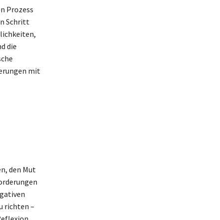
en Prozess
n Schritt
lichkeiten,
d die
sche
derungen mit
en, den Mut
forderungen
egativen
u richten –
Reflexion