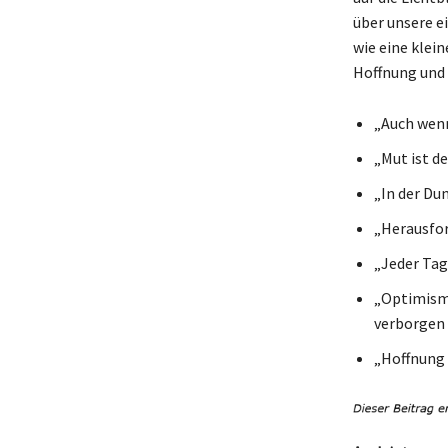
über unsere e
wie eine klein
Hoffnung und 
„Auch wenn
„Mut ist d
„In der Du
„Herausfor
„Jeder Tag
„Optimismu
verborgen i
„Hoffnung 