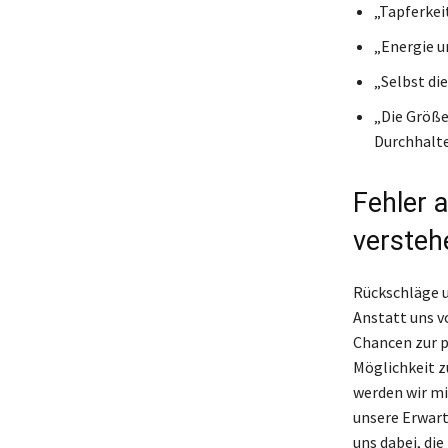
„Tapferkei
„Energie u
„Selbst di
„Die Größe
Durchhalte
Fehler 
versteh
Rückschläge u
Anstatt uns v
Chancen zur p
Möglichkeit z
werden wir m
unsere Erwart
uns dabei, di