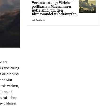
Verantwortung: Welche
politischen Maßnahmen
nötig sind, um den
Klimawandel zu bekämpfen
20.11.2025
klare
Verzweiflung
 allein sind
 den Mut
rnis wirken,
llen und
beruflichen
wie kleine