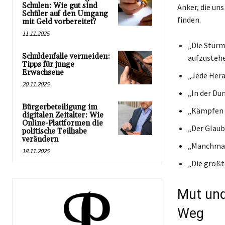
Schulen: Wie gut sind
Anker, die uns
Schüler auf den Umgang
finden.
mit Geld vorbereitet?
11.11.2025
„Die Stürm
Schuldenfalle vermeiden:
aufzustehe
Tipps für junge
Erwachsene
„Jede Hera
20.11.2025
„In der Dun
Bürgerbeteiligung im
„Kämpfen he
digitalen Zeitalter: Wie
Online-Plattformen die
„Der Glaub
politische Teilhabe
verändern
„Manchmal 
18.11.2025
„Die größt
Mut und
Weg