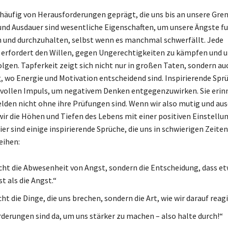
 häufig von Herausforderungen geprägt, die uns bis an unsere Gre
und Ausdauer sind wesentliche Eigenschaften, um unsere Ängste fu
 und durchzuhalten, selbst wenn es manchmal schwerfällt. Jede
erfordert den Willen, gegen Ungerechtigkeiten zu kämpfen und 
lgen. Tapferkeit zeigt sich nicht nur in großen Taten, sondern au
g, wo Energie und Motivation entscheidend sind. Inspirierende Spr
ftvollen Impuls, um negativem Denken entgegenzuwirken. Sie erin
elden nicht ohne ihre Prüfungen sind. Wenn wir also mutig und au
wir die Höhen und Tiefen des Lebens mit einer positiven Einstellu
er sind einige inspirierende Sprüche, die uns in schwierigen Zeiten
eihen:
icht die Abwesenheit von Angst, sondern die Entscheidung, dass e
st als die Angst.“
cht die Dinge, die uns brechen, sondern die Art, wie wir darauf reag
derungen sind da, um uns stärker zu machen – also halte durch!“