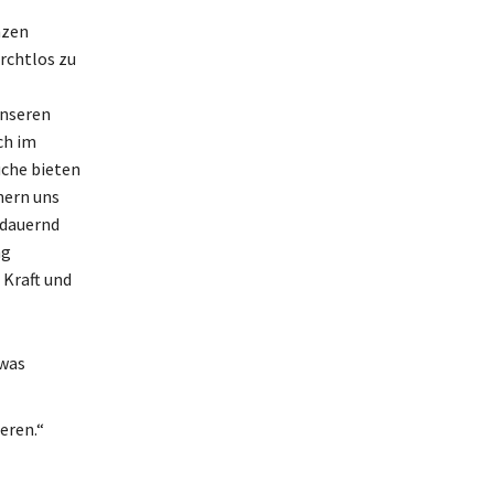
nzen
rchtlos zu
unseren
ch im
üche bieten
nern uns
sdauernd
ng
 Kraft und
twas
ieren.“