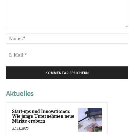
Kommentar:
Na
E-
Mai
Aktuelles
Start-ups und Innovationen:
Wie junge Unternehmen neue
Märkte erobern
21.11.2025