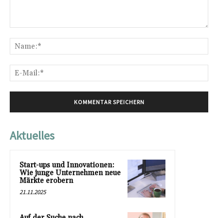
Kommentar:
Na
E-
Mai
Aktuelles
Start-ups und Innovationen:
Wie junge Unternehmen neue
Märkte erobern
21.11.2025
Auf der Suche nach