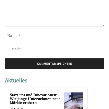
Kommentar:
Na
E-
Mai
Aktuelles
Start-ups und Innovationen:
Wie junge Unternehmen neue
Märkte erobern
21.11.2025