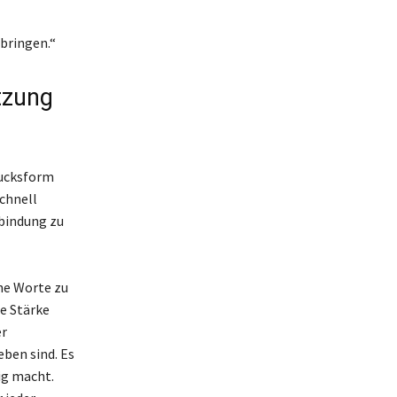
 bringen.“
tzung
rucksform
schnell
rbindung zu
he Worte zu
ie Stärke
er
eben sind. Es
ig macht.