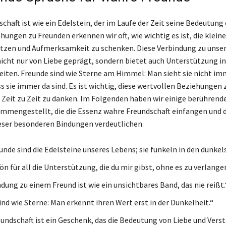
haft ist wie ein Edelstein, der im Laufe der Zeit seine Bedeutung 
hungen zu Freunden erkennen wir oft, wie wichtig es ist, die klein
tzen und Aufmerksamkeit zu schenken. Diese Verbindung zu unse
nicht nur von Liebe geprägt, sondern bietet auch Unterstützung in
eiten. Freunde sind wie Sterne am Himmel: Man sieht sie nicht im
s sie immer da sind. Es ist wichtig, diese wertvollen Beziehungen
 Zeit zu Zeit zu danken. Im Folgenden haben wir einige berührend
mengestellt, die die Essenz wahre Freundschaft einfangen und d
ser besonderen Bindungen verdeutlichen.
unde sind die Edelsteine unseres Lebens; sie funkeln in den dunkel
n für all die Unterstützung, die du mir gibst, ohne es zu verlange
dung zu einem Freund ist wie ein unsichtbares Band, das nie reißt.
ind wie Sterne: Man erkennt ihren Wert erst in der Dunkelheit.“
undschaft ist ein Geschenk, das die Bedeutung von Liebe und Verst