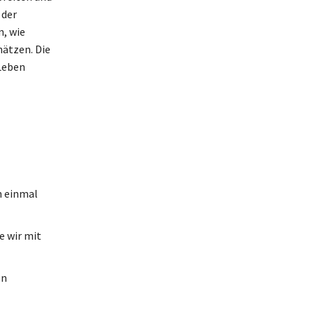
 der
n, wie
hätzen. Die
 Leben
n einmal
e wir mit
en