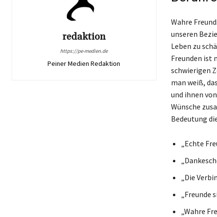
Wahre Freundsc
unseren Bezie
redaktion
Leben zu schä
https://pe-medien.de
Freunden ist 
Peiner Medien Redaktion
schwierigen Z
man weiß, das
und ihnen von
Wünsche zusam
Bedeutung die
„Echte Fre
„Dankeschö
„Die Verbin
„Freunde s
„Wahre Fre