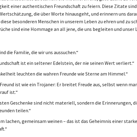
gkeit einer authentischen Freundschaft zu feiern. Diese Zitate sind
Wertschätzung, die über Worte hinausgeht, und erinnern uns dara
t, diese besonderen Menschen in unserem Leben zu ehren und zu sc
üche sind eine Hommage an all jene, die uns begleiten und unser
nd die Familie, die wir uns aussuchen.“
ndschaft ist ein seltener Edelstein, der nie seinen Wert verliert.“
nkelheit leuchten die wahren Freunde wie Sterne am Himmel.“
 Freund ist wie ein Trojaner: Er breitet Freude aus, selbst wenn ma
rauf ist.“
sten Geschenke sind nicht materiell, sondern die Erinnerungen, di
eunden teilen.“
 lachen, gemeinsam weinen – das ist das Geheimnis einer stark
ft.“