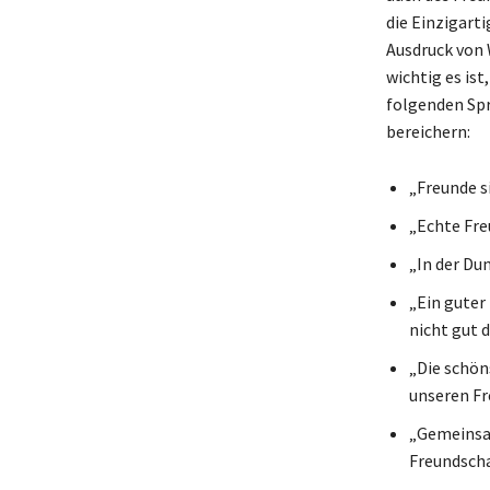
die Einzigarti
Ausdruck von 
wichtig es is
folgenden Spr
bereichern:
„Freunde si
„Echte Freu
„In der Du
„Ein guter
nicht gut d
„Die schön
unseren Fr
„Gemeinsam
Freundscha