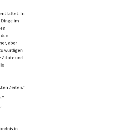
entfaltet. In
e Dinge im
ren
 den
mer, aber
 zu würdigen
e Zitate und
ie
sten Zeiten.“
n.“
“
ändnis in