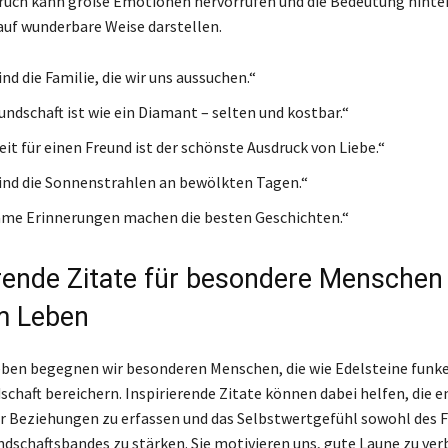
pruch kann große Emotionen hervorrufen und die Bedeutung hinter
auf wunderbare Weise darstellen.
nd die Familie, die wir uns aussuchen.“
undschaft ist wie ein Diamant – selten und kostbar.“
it für einen Freund ist der schönste Ausdruck von Liebe.“
ind die Sonnenstrahlen an bewölkten Tagen.“
me Erinnerungen machen die besten Geschichten.“
erende Zitate für besondere Menschen 
m Leben
ben begegnen wir besonderen Menschen, die wie Edelsteine funk
schaft bereichern. Inspirierende Zitate können dabei helfen, die 
r Beziehungen zu erfassen und das Selbstwertgefühl sowohl des F
ndschaftsbandes zu stärken. Sie motivieren uns, gute Laune zu ver