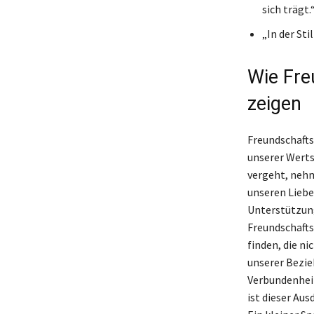
sich trägt.
„In der Sti
Wie Fre
zeigen
Freundschafts
unserer Wertsc
vergeht, nehm
unseren Liebe
Unterstützung
Freundschafts
finden, die ni
unserer Bezie
Verbundenheit
ist dieser Au