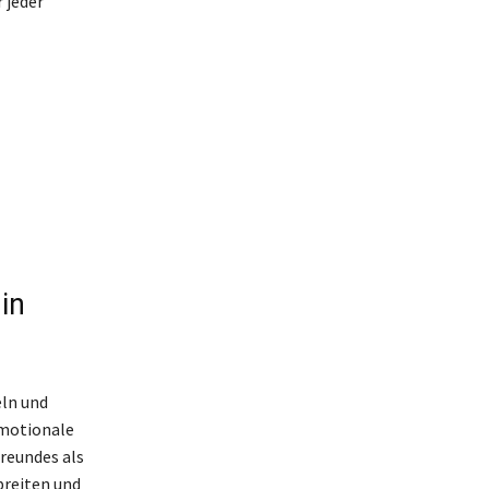
 jeder
in
eln und
emotionale
reundes als
breiten und