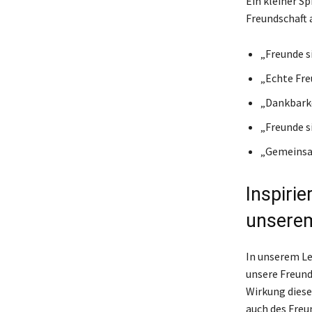
Ein kleiner S
Freundschaft 
„Freunde si
„Echte Fre
„Dankbarke
„Freunde s
„Gemeinsa
Inspiri
unsere
In unserem Le
unsere Freund
Wirkung diese
auch des Freu