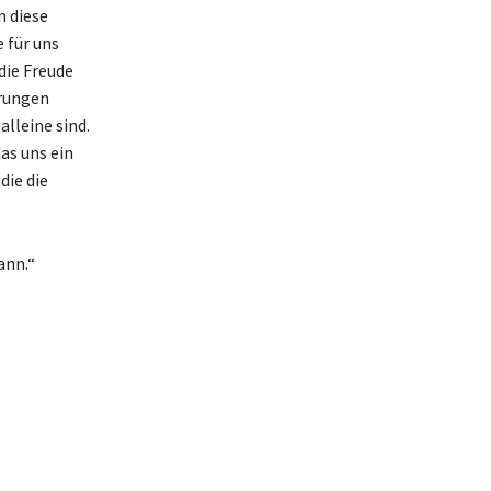
n diese
 für uns
die Freude
erungen
alleine sind.
as uns ein
die die
ann.“
“