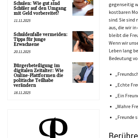
Schulen: Wie gut sind
gegenseitig w
Schüler auf den Umgang
kostbaren Mom
mit Geld vorbereitet?
sind. Sie sind
11.11.2025
aus, die wir i
Schuldenfalle vermeiden:
bleibt die Fre
Tipps für junge
Wenn wir unser
Erwachsene
Leben lang be
20.11.2025
Bedeutung von
Bürgerbeteiligung im
digitalen Zeitalter: Wie
„Freundsch
Online-Plattformen die
politische Teilhabe
„Echte Freu
verändern
18.11.2025
„Ein Freun
„Wahre Fre
„Freunde s
Berühre