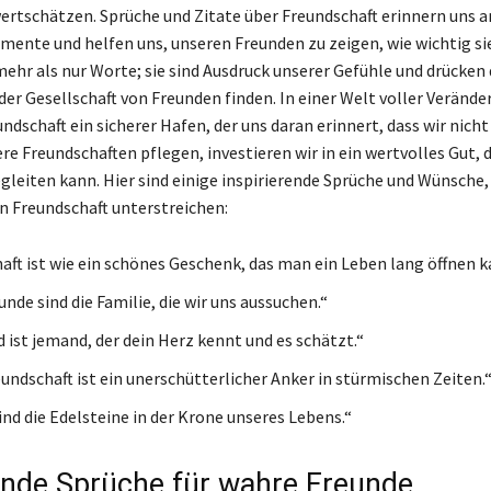
ertschätzen. Sprüche und Zitate über Freundschaft erinnern uns a
ente und helfen uns, unseren Freunden zu zeigen, wie wichtig sie
 mehr als nur Worte; sie sind Ausdruck unserer Gefühle und drücken 
n der Gesellschaft von Freunden finden. In einer Welt voller Veränd
undschaft ein sicherer Hafen, der uns daran erinnert, dass wir nicht 
e Freundschaften pflegen, investieren wir in ein wertvolles Gut, d
gleiten kann. Hier sind einige inspirierende Sprüche und Wünsche, 
 Freundschaft unterstreichen:
aft ist wie ein schönes Geschenk, das man ein Leben lang öffnen k
nde sind die Familie, die wir uns aussuchen.“
d ist jemand, der dein Herz kennt und es schätzt.“
undschaft ist ein unerschütterlicher Anker in stürmischen Zeiten.
ind die Edelsteine in der Krone unseres Lebens.“
nde Sprüche für wahre Freunde