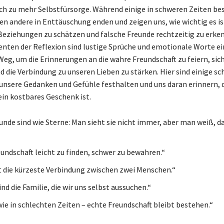
uch zu mehr Selbstfürsorge. Während einige in schweren Zeiten b
en andere in Enttäuschung enden und zeigen uns, wie wichtig es is
eziehungen zu schätzen und falsche Freunde rechtzeitig zu erken
ten der Reflexion sind lustige Sprüche und emotionale Worte ei
eg, um die Erinnerungen an die wahre Freundschaft zu feiern, sich
d die Verbindung zu unseren Lieben zu stärken. Hier sind einige s
e unsere Gedanken und Gefühle festhalten und uns daran erinnern, 
ein kostbares Geschenk ist.
unde sind wie Sterne: Man sieht sie nicht immer, aber man weiß, da
undschaft leicht zu finden, schwer zu bewahren.“
t die kürzeste Verbindung zwischen zwei Menschen.“
nd die Familie, die wir uns selbst aussuchen.“
wie in schlechten Zeiten – echte Freundschaft bleibt bestehen.“