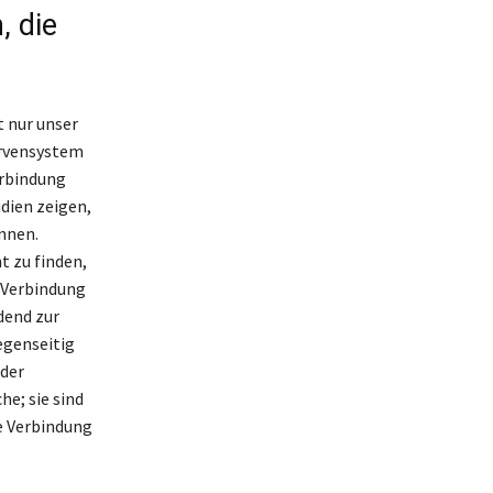
, die
t nur unser
ervensystem
erbindung
udien zeigen,
nnen.
t zu finden,
e Verbindung
dend zur
egenseitig
der
e; sie sind
ie Verbindung