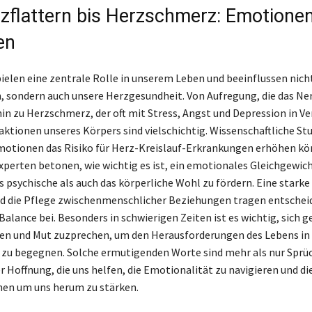
zflattern bis Herzschmerz: Emotionen
en
elen eine zentrale Rolle in unserem Leben und beeinflussen nich
 sondern auch unsere Herzgesundheit. Von Aufregung, die das N
 hin zu Herzschmerz, der oft mit Stress, Angst und Depression in V
aktionen unseres Körpers sind vielschichtig. Wissenschaftliche St
motionen das Risiko für Herz-Kreislauf-Erkrankungen erhöhen kö
xperten betonen, wie wichtig es ist, ein emotionales Gleichgewich
 psychische als auch das körperliche Wohl zu fördern. Eine stark
nd die Pflege zwischenmenschlicher Beziehungen tragen entschei
alance bei. Besonders in schwierigen Zeiten ist es wichtig, sich g
en und Mut zuzprechen, um den Herausforderungen des Lebens in 
zu begegnen. Solche ermutigenden Worte sind mehr als nur Sprüch
er Hoffnung, die uns helfen, die Emotionalität zu navigieren und d
hen um uns herum zu stärken.