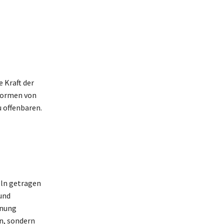
 Kraft der
sformen von
u offenbaren.
e
eln getragen
 und
nnung
n, sondern