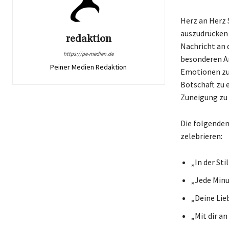
Herz an Herz 
auszudrücken 
redaktion
Nachricht an 
https://pe-medien.de
besonderen An
Peiner Medien Redaktion
Emotionen zum
Botschaft zu e
Zuneigung zu 
Die folgenden
zelebrieren:
„In der Sti
„Jede Minu
„Deine Lieb
„Mit dir an