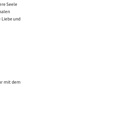
ere Seele
nalen
e Liebe und
ur mit dem