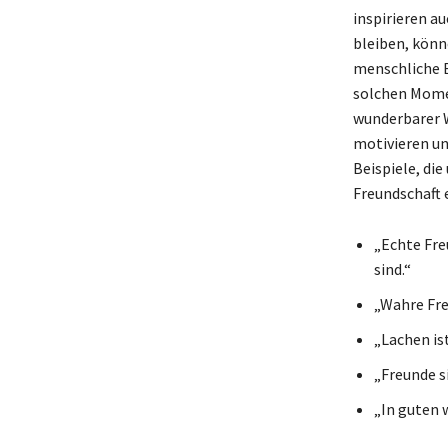
inspirieren a
bleiben, könn
menschliche B
solchen Momen
wunderbarer W
motivieren un
Beispiele, di
Freundschaft 
„Echte Fre
sind.“
„Wahre Fre
„Lachen is
„Freunde si
„In guten 