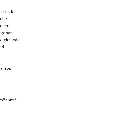
er Liebe
sche
r den
eigenen
 wird jede
und
ten zu
 möchte.“