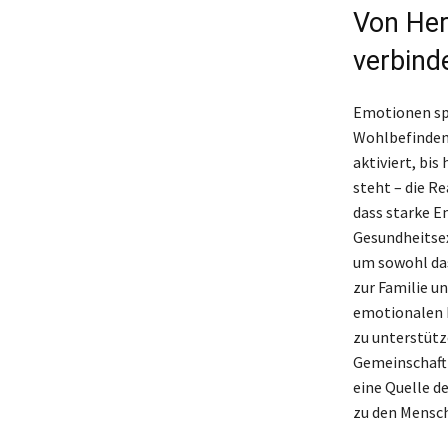
Von Her
verbind
Emotionen spi
Wohlbefinden,
aktiviert, bis
steht – die Re
dass starke E
Gesundheits­e
um sowohl das
zur Familie u
emotionalen B
zu unterstütz
Gemeinschaft 
eine Quelle d
zu den Mensc