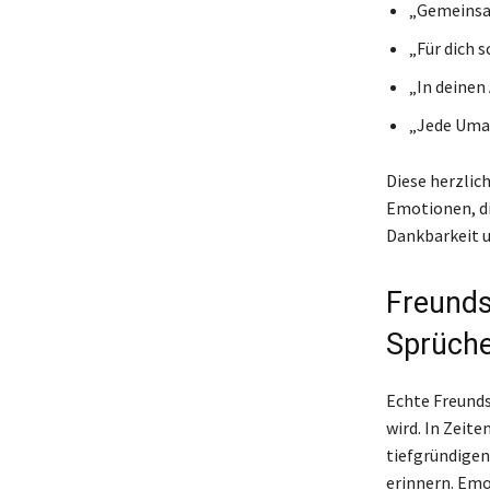
„Gemeinsam
„Für dich s
„In deinen
„Jede Umar
Diese herzlic
Emotionen, di
Dankbarkeit u
Freunds
Sprüche
Echte Freunds
wird. In Zeit
tiefgründigen
erinnern. Emo