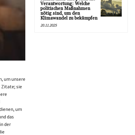
Verantwortung: Welche
politischen Maßnahmen
nötig sind, um den
Klimawandel zu bekämpfen
20.11.2025
en, um unsere
Zitate; sie
sere
d
 dienen, um
und das
in der
die