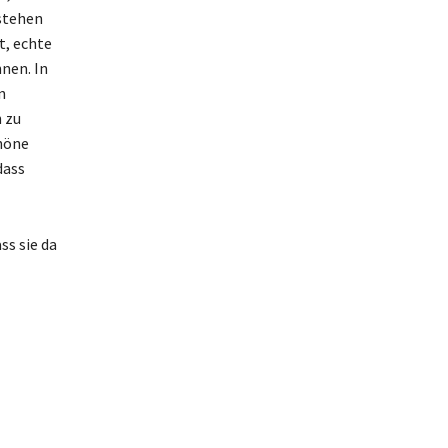
estehen
t, echte
nen. In
n
 zu
chöne
dass
ss sie da