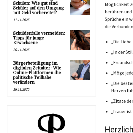
Schulen: Wie gut sind
Möglichkeit z
Schüler auf den Umgang
berühren und 
mit Geld vorbereitet?
Sprüche ein we
11.11.2025
die Verbunde
Schuldenfalle vermeiden:
Tipps für junge
„Die Liebe 
Erwachsene
20.11.2025
„In der Sti
„Freundsch
Bürgerbeteiligung im
digitalen Zeitalter: Wie
„Möge jede
Online-Plattformen die
politische Teilhabe
verändern
„Die beste
18.11.2025
Herzen füh
„Zitate der
„Trauer ist
Herzlic