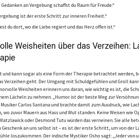
 Gedanken an Vergebung schaffst du Raum für Freude.“
rgebung ist der erste Schritt zur inneren Freiheit.“
est du dort, wo die Liebe regiert und das Herz offen ist.“
lle Weisheiten über das Verzeihen: 
rapie
t und kann sogar als eine Form der Therapie betrachtet werden, 
s Verzeihen geht. Der Umgang mit Schuldgefühlen und Groll kan
orvolle Weisheiten erinnern uns daran, wie wichtig es ist, die Sc
nem Lächeln zu nehmen. „Humor ist der beste Weg zur Versöhnun
Musiker Carlos Santana und brachte damit zum Ausdruck, wie La
, wo zuvor Mauern aus Hass und Wut standen. Keine Weisen wie O
 Watzlawick oder Desmond Tutu würden das verneinen. Sie alle bet
Geschenk an uns selbst ist – es ist der erste Schritt, um von der L
ühle loszukommen. Der indische Mystiker Osho sagt: „Jeder von un