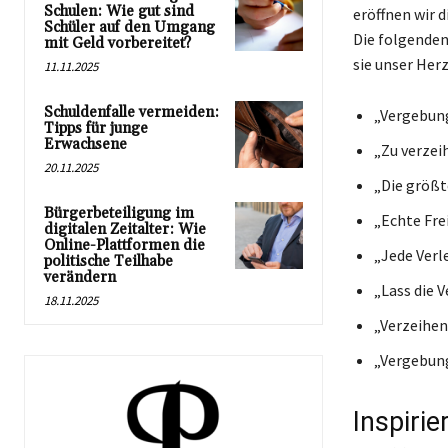
Schulen: Wie gut sind
eröffnen wir d
Schüler auf den Umgang
Die folgenden
mit Geld vorbereitet?
sie unser Herz
11.11.2025
Schuldenfalle vermeiden:
„Vergebung
Tipps für junge
Erwachsene
„Zu verzei
20.11.2025
„Die größte
Bürgerbeteiligung im
„Echte Frei
digitalen Zeitalter: Wie
Online-Plattformen die
„Jede Verl
politische Teilhabe
verändern
„Lass die 
18.11.2025
„Verzeihen
„Vergebung
Inspirie