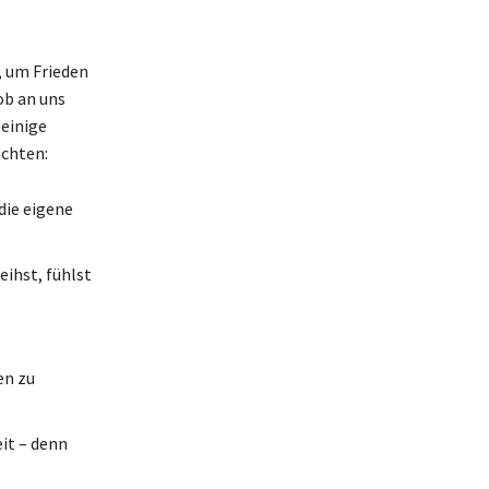
, um Frieden
ob an uns
 einige
achten:
die eigene
eihst, fühlst
en zu
it – denn