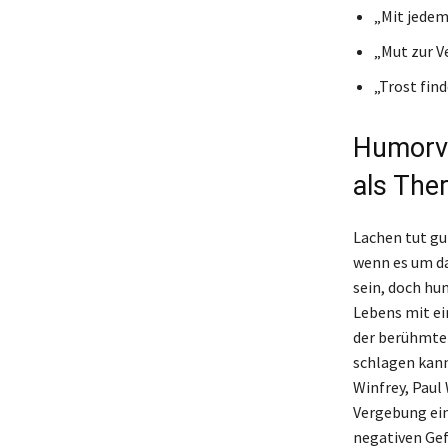
„Mit jedem
„Mut zur Ve
„Trost find
Humorvo
als The
Lachen tut gu
wenn es um da
sein, doch hum
Lebens mit ei
der berühmte 
schlagen kann
Winfrey, Paul
Vergebung ein 
negativen Gef