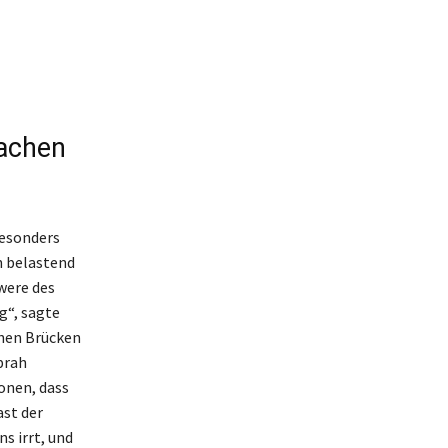
Lachen
besonders
n belastend
hwere des
g“, sagte
chen Brücken
prah
onen, dass
ast der
s irrt, und