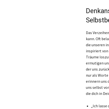
Denkans
Selbstb
Das Verzeihen
kann. Oft bel
die unseren i
inspiriert vo
Träume loszul
ermutigen uns
der uns zurück
nur als Worte
erinnern uns d
uns selbst vo
die dich in D
„Ich lasse 