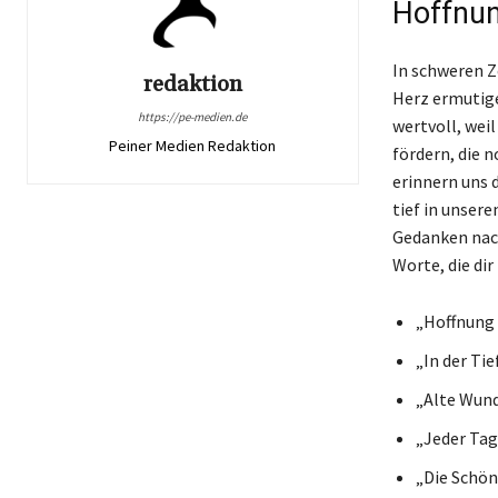
Hoffnu
In schweren Ze
redaktion
Herz ermutige
https://pe-medien.de
wertvoll, weil
Peiner Medien Redaktion
fördern, die 
erinnern uns 
tief in unsere
Gedanken nach
Worte, die di
„Hoffnung i
„In der Tie
„Alte Wund
„Jeder Tag
„Die Schön