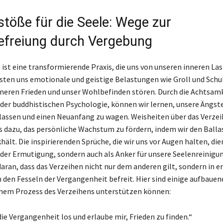
töße für die Seele: Wege zur
efreiung durch Vergebung
 ist eine transformierende Praxis, die uns von unseren inneren La
asten uns emotionale und geistige Belastungen wie Groll und Schu
nneren Frieden und unser Wohlbefinden stören. Durch die Achtsamk
n der buddhistischen Psychologie, können wir lernen, unsere Ängst
assen und einen Neuanfang zu wagen. Weisheiten über das Verze
 dazu, das persönliche Wachstum zu fördern, indem wir den Balla
hält. Die inspirierenden Sprüche, die wir uns vor Augen halten, di
 der Ermutigung, sondern auch als Anker für unsere Seelenreinigun
aran, dass das Verzeihen nicht nur dem anderen gilt, sondern in er
n den Fesseln der Vergangenheit befreit. Hier sind einige aufbauen
einem Prozess des Verzeihens unterstützen können:
die Vergangenheit los und erlaube mir, Frieden zu finden.“