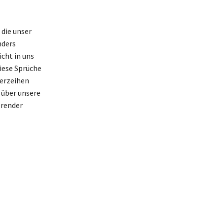
 die unser
nders
icht in uns
Diese Sprüche
verzeihen
, über unsere
erender