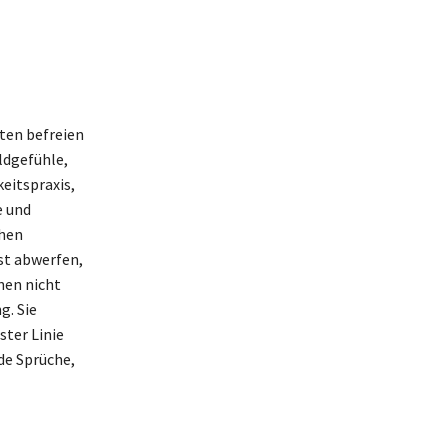
sten befreien
ldgefühle,
eitspraxis,
e und
ihen
st abwerfen,
enen nicht
g. Sie
ster Linie
de Sprüche,