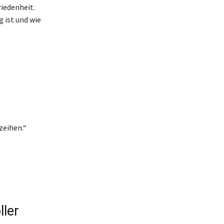
riedenheit.
 ist und wie
zeihen.“
ller