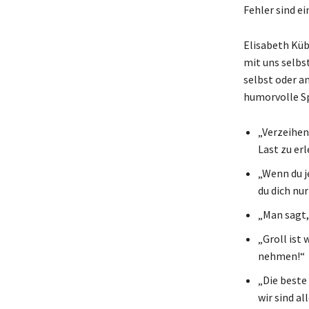
Fehler sind e
Elisabeth Kübl
mit uns selbs
selbst oder an
humorvolle Sp
„Verzeihen
Last zu erl
„Wenn du j
du dich nur
„Man sagt, 
„Groll ist 
nehmen!“
„Die beste
wir sind a