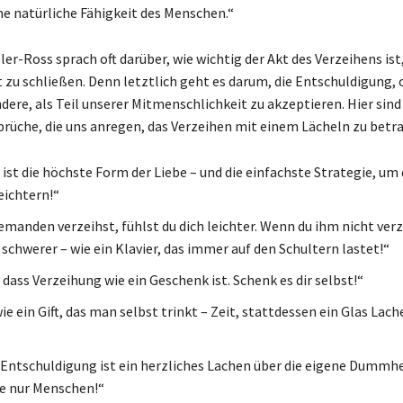
ine natürliche Fähigkeit des Menschen.“
er-Ross sprach oft darüber, wie wichtig der Akt des Verzeihens ist
t zu schließen. Denn letztlich geht es darum, die Entschuldigung, 
dere, als Teil unserer Mitmenschlichkeit zu akzeptieren. Hier sind
rüche, die uns anregen, das Verzeihen mit einem Lächeln zu betr
 ist die höchste Form der Liebe – und die einfachste Strategie, um 
eichtern!“
emanden verzeihst, fühlst du dich leichter. Wenn du ihm nicht verz
 schwerer – wie ein Klavier, das immer auf den Schultern lastet!“
dass Verzeihung wie ein Geschenk ist. Schenk es dir selbst!“
wie ein Gift, das man selbst trinkt – Zeit, stattdessen ein Glas Lach
 Entschuldigung ist ein herzliches Lachen über die eigene Dummhe
lle nur Menschen!“