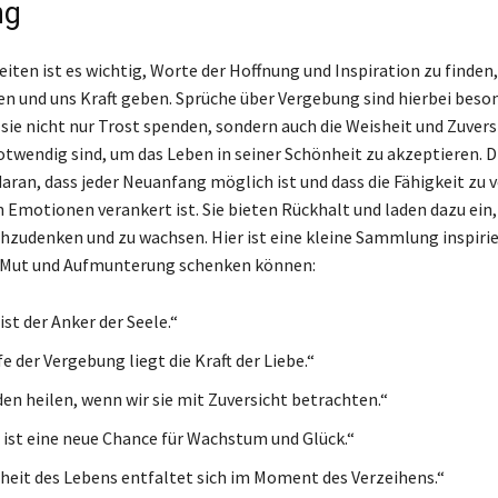
ng
iten ist es wichtig, Worte der Hoffnung und Inspiration zu finden,
n und uns Kraft geben. Sprüche über Vergebung sind hierbei beso
 sie nicht nur Trost spenden, sondern auch die Weisheit und Zuvers
notwendig sind, um das Leben in seiner Schönheit zu akzeptieren. 
daran, dass jeder Neuanfang möglich ist und dass die Fähigkeit zu 
n Emotionen verankert ist. Sie bieten Rückhalt und laden dazu ein
zudenken und zu wachsen. Hier ist eine kleine Sammlung inspiri
r Mut und Aufmunterung schenken können:
st der Anker der Seele.“
fe der Vergebung liegt die Kraft der Liebe.“
en heilen, wenn wir sie mit Zuversicht betrachten.“
 ist eine neue Chance für Wachstum und Glück.“
heit des Lebens entfaltet sich im Moment des Verzeihens.“