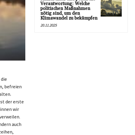
Verantwortung: Welche
politischen Maßnahmen
nötig sind, um den
Klimawandel zu bekämpfen
20.11.2025
 die
n, befreien
alten.
st der erste
innen wir
 verweilen.
ondern auch
zeihen,