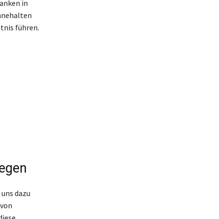
danken in
innehalten
tnis führen.
regen
d uns dazu
 von
diese