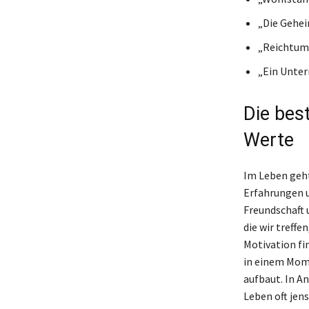
„Die Gehei
„Reichtum 
„Ein Untern
Die bes
Werte
Im Leben geht
Erfahrungen u
Freundschaft 
die wir treffe
Motivation fi
in einem Mome
aufbaut. In An
Leben oft jen