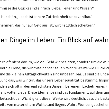
mnisse des Glücks sind einfach: Liebe, Teilen und Wissen.“
ist schön, jedoch ist innere Zufriedenheit unbezahlbar.“
ehmen, das nur auf Geld aus ist, wird letztlich scheitern.“
ten Dinge im Leben: Ein Blick auf wah
 es oft nicht darum, wie viel Geld wir besitzen, sondern um die wu
nd die Liebe, die wir miteinander teilen. Wahre Werte wie Glücklic
und die kleinen Alltäglichkeiten sind unbezahlbar. Es sind die Ent
n, und das, was wir tun, das unsere Lebensqualität bestimmt. Inspi
nden sich oft in den einfachsten Dingen, bei einem Lächeln eines F
nt voller Liebe. Diese Elemente sind das Fundament, auf dem un
betracht der Wichtigkeit dieser Werte wird deutlich, dass die bes
seits von materiellem Wohlstand liegen. Wahre Wunder geschehen