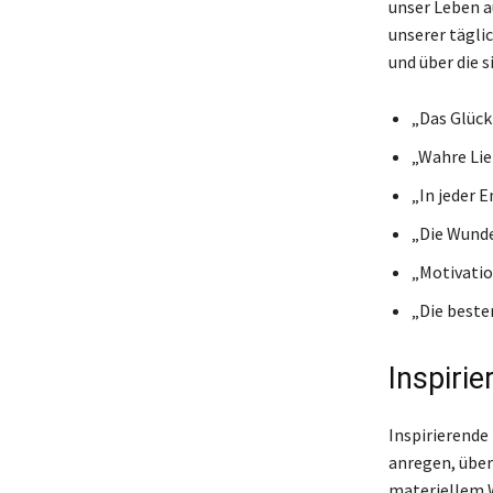
unser Leben a
unserer tägli
und über die 
„Das Glück 
„Wahre Lie
„In jeder E
„Die Wunde
„Motivatio
„Die beste
Inspiri
Inspirierende 
anregen, über
materiellem W