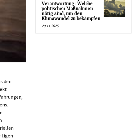
Verantwortung: Welche
politischen Maßnahmen
nötig sind, um den
Klimawandel zu bekämpfen
20.11.2025
us den
pekt
rfahrungen,
ens.
ie
n
riellen
chtigen