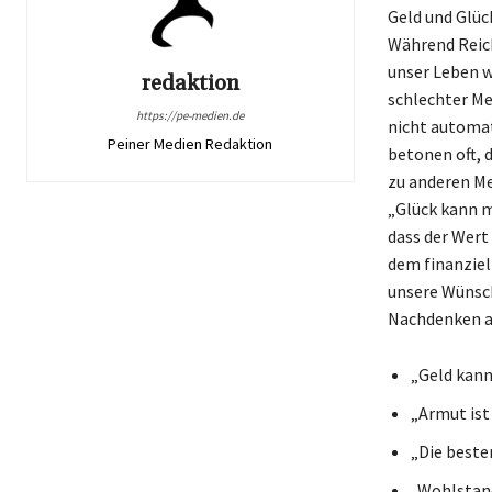
Geld und Glüc
Während Reich
unser Leben wi
redaktion
schlechter Me
https://pe-medien.de
nicht automat
Peiner Medien Redaktion
betonen oft, 
zu anderen Me
„Glück kann m
dass der Wert 
dem finanziell
unsere Wünsche
Nachdenken an
„Geld kann 
„Armut ist
„Die beste
„Wohlstand