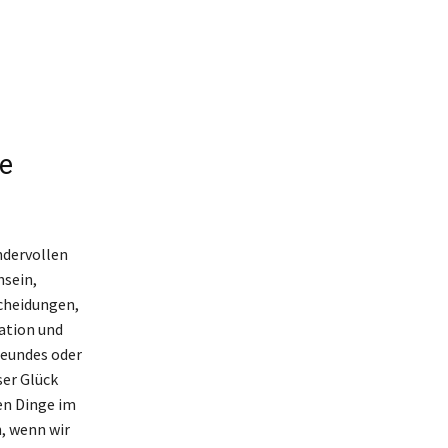
re
ndervollen
hsein,
scheidungen,
ration und
reundes oder
ser Glück
ten Dinge im
, wenn wir