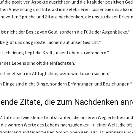
uf die positiven Aspekte ausrichten und die Kraft der positiven Ge
chen Anwendung und Interaktion zelebrieren. lassen Sie uns also 
sinnvollen Sprüche und Zitate nachdenken, die uns zu dieser Erkenn
ist nicht der Besitz von Geld, sondern die Fülle der Augenblicke.“
be gibt uns das größte Lächeln auf unser Gesicht.“
ntscheidung liegt die Kraft, unser Leben zu verändern.“
r des Lebens sind oft die einfachsten.“
n findet sich im Alltäglichen, wenn wir danach suchen.“
n Dinge sind nicht Dinge, sondern Erfahrungen und Beziehungen.“
erende Zitate, die zum Nachdenken an
Zitate sind wie kleine Lichtstrahlen, die unseren Weg erhellen un
 die wahren Werte des Lebens nachzudenken. In einer Welt, die oft
ohlstand und finanziellen Ambitionen geprägt ist, erinnern uns 