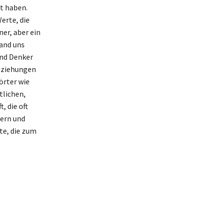
t haben.
erte, die
ner, aber ein
tand uns
und Denker
Beziehungen
örter wie
tlichen,
, die oft
nern und
te, die zum