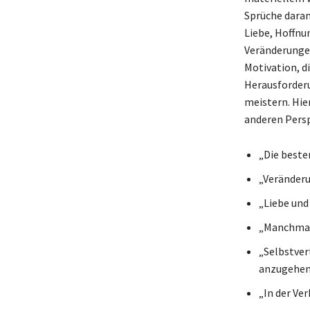
Sprüche daran
Liebe, Hoffnu
Veränderungen
Motivation, di
Herausforderu
meistern. Hie
anderen Persp
„Die beste
„Veränderu
„Liebe und
„Manchmal 
„Selbstver
anzugehen
„In der Ver