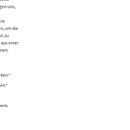
gen uns,
uns
en, um die
st zu
 aus einer
nnen:
rken.“
en.“
bens