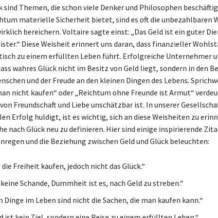
k sind Themen, die schon viele Denker und Philosophen beschäftig
tum materielle Sicherheit bietet, sind es oft die unbezahlbaren W
rklich bereichern. Voltaire sagte einst: „Das Geld ist ein guter Die
ister.“ Diese Weisheit erinnert uns daran, dass finanzieller Wohls
isch zu einem erfüllten Leben führt. Erfolgreiche Unternehmer 
dass wahres Glück nicht im Besitz von Geld liegt, sondern in den 
nschen und der Freude an den kleinen Dingen des Lebens. Sprichw
an nicht kaufen“ oder „Reichtum ohne Freunde ist Armut“ verdeu
von Freundschaft und Liebe unschätzbar ist. In unserer Gesellschaft
en Erfolg huldigt, ist es wichtig, sich an diese Weisheiten zu erin
 nach Glück neu zu definieren. Hier sind einige inspirierende Zita
regen und die Beziehung zwischen Geld und Glück beleuchten:
die Freiheit kaufen, jedoch nicht das Glück.“
 keine Schande, Dummheit ist es, nach Geld zu streben.“
n Dinge im Leben sind nicht die Sachen, die man kaufen kann.“
 ist kein Ziel, sondern eine Reise zu einem erfüllten Leben.“