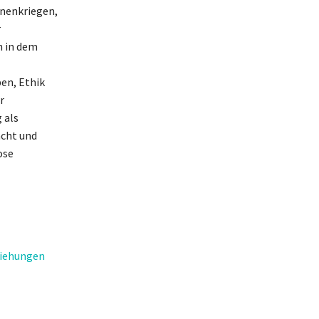
nenkriegen,
r
n in dem
ben, Ethik
r
 als
acht und
ose
ziehungen