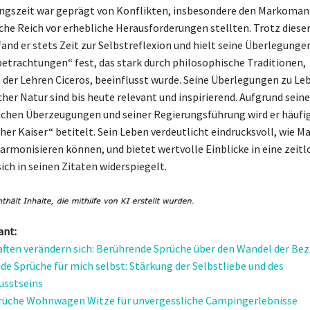
ungszeit war geprägt von Konflikten, insbesondere den Markoman
che Reich vor erhebliche Herausforderungen stellten. Trotz diese
fand er stets Zeit zur Selbstreflexion und hielt seine Überlegunge
etrachtungen“ fest, das stark durch philosophische Traditionen,
h der Lehren Ciceros, beeinflusst wurde. Seine Überlegungen zu Le
her Natur sind bis heute relevant und inspirierend. Aufgrund seine
chen Überzeugungen und seiner Regierungsführung wird er häufig
her Kaiser“ betitelt. Sein Leben verdeutlicht eindrucksvoll, wie M
armonisieren können, und bietet wertvolle Einblicke in eine zeitl
sich in seinen Zitaten widerspiegelt.
ant:
ften verändern sich: Berührende Sprüche über den Wandel der Be
nde Sprüche für mich selbst: Stärkung der Selbstliebe und des
usstseins
rüche Wohnwagen Witze für unvergessliche Campingerlebnisse