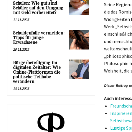
Schulen: Wie gut sind
Seine Regier
Schüler auf den Umgang
die das Römis
mit Geld vorbereitet?
Widrigkeiten 
11.11.2025
Werk „Selbstb
Schuldenfalle vermeiden:
einschließlic
Tipps für junge
und menschlic
Erwachsene
weltanschauli
20.11.2025
„philosophisc
Bürgerbeteiligung im
Philosophie h
digitalen Zeitalter: Wie
Weisheit, die 
Online-Plattformen die
politische Teilhabe
verändern
18.11.2025
Auch interess
Freundscha
Inspiriere
Selbstbew
Lustige Sp