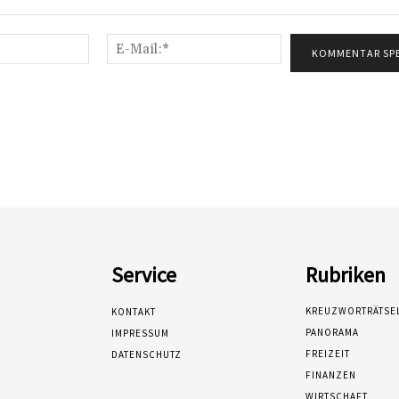
Name:*
E-
Mail:*
Service
Rubriken
KREUZWORTRÄTSE
KONTAKT
PANORAMA
IMPRESSUM
FREIZEIT
DATENSCHUTZ
FINANZEN
WIRTSCHAFT