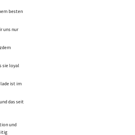
inem besten
r uns nur
otzdem
 sie loyal
lade ist im
und das seit
tion und
itig