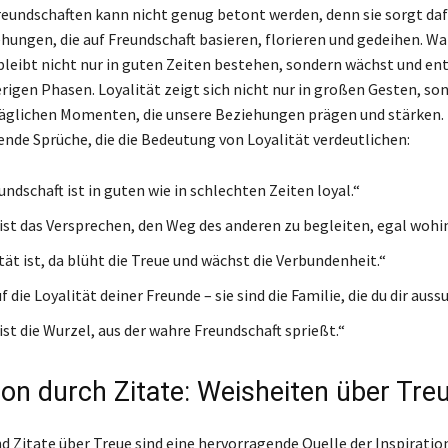
Freundschaften kann nicht genug betont werden, denn sie sorgt daf
hungen, die auf Freundschaft basieren, florieren und gedeihen. W
bleibt nicht nur in guten Zeiten bestehen, sondern wächst und ent
rigen Phasen. Loyalität zeigt sich nicht nur in großen Gesten, so
täglichen Momenten, die unsere Beziehungen prägen und stärken. 
ende Sprüche, die die Bedeutung von Loyalität verdeutlichen:
ndschaft ist in guten wie in schlechten Zeiten loyal.“
 ist das Versprechen, den Weg des anderen zu begleiten, egal wohin
tät ist, da blüht die Treue und wächst die Verbundenheit.“
f die Loyalität deiner Freunde – sie sind die Familie, die du dir auss
ist die Wurzel, aus der wahre Freundschaft sprießt.“
ion durch Zitate: Weisheiten über Tre
d Zitate über Treue sind eine hervorragende Quelle der Inspiratio