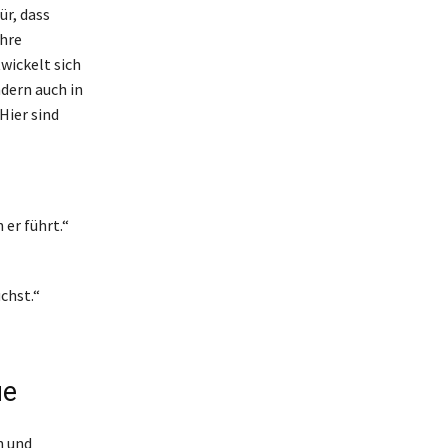
ür, dass
ahre
wickelt sich
ndern auch in
Hier sind
 er führt.“
uchst.“
ue
n und