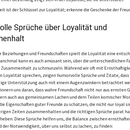
it ist der Schlüssel zur Loyalität; erkenne die Geschenke der Freu
lle Sprüche über Loyalität und
enhalt
er Beziehungen und Freundschaften spielt die Loyalität eine entsc
anchmal kann es auch amüsant sein, über die unterschiedlichen F
 Zusammenhalt zu schmunzeln. Während wir oft mit Ernsthaftigke
 Loyalität sprechen, zeigen humorvolle Sprüche und Zitate, dass 
tige Unterstützung auch mit einem Augenzwinkern betrachtet w
rinnern uns daran, dass wahre Freundschaft nicht nur aus ernsten
dern auch aus gemeinsamen Lachen und dem Teilen komischer Mo
 die Eigenschaften guter Freunde zu schätzen, die nicht nur loyal s
erigen Zeiten zusammenhalten und die richtigen Sprüche parat ha
eben. Diese Sprüche helfen uns, die Balance zwischen ernsthaft
d der Notwendigkeit, über uns selbst zu lachen, zu finden: