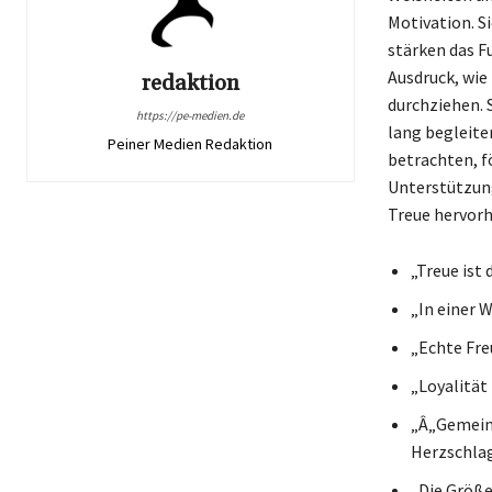
Motivation. Si
stärken das F
Ausdruck, wie
redaktion
durchziehen. 
https://pe-medien.de
lang begleite
Peiner Medien Redaktion
betrachten, f
Unterstützung
Treue hervor
„Treue ist
„In einer W
„Echte Freu
„Loyalität 
„Â„Gemeins
Herzschlag
„Die Größe 