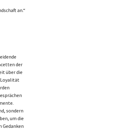
ndschaft an.“
heidende
acetten der
it über die
Loyalität
erden
 Gesprächen
mente.
ind, sondern
ben, um die
en Gedanken