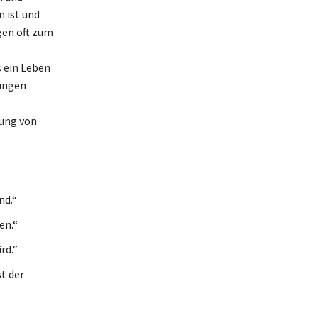
n ist und
gen oft zum
s ein Leben
hungen
tung von
nd.“
en.“
rd.“
t der