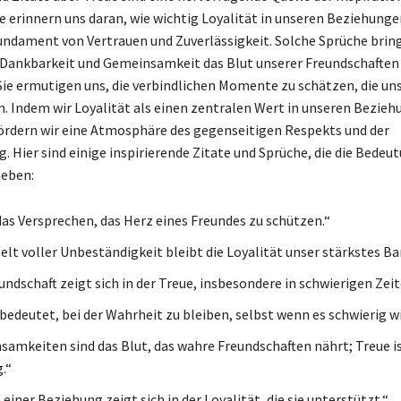
e erinnern uns daran, wie wichtig Loyalität in unseren Beziehunge
undament von Vertrauen und Zuverlässigkeit. Solche Sprüche brin
 Dankbarkeit und Gemeinsamkeit das Blut unserer Freundschaften
Sie ermutigen uns, die verbindlichen Momente zu schätzen, die un
n. Indem wir Loyalität als einen zentralen Wert in unseren Bezie
ördern wir eine Atmosphäre des gegenseitigen Respekts und der
. Hier sind einige inspirierende Zitate und Sprüche, die die Bedeu
heben:
 das Versprechen, das Herz eines Freundes zu schützen.“
elt voller Unbeständigkeit bleibt die Loyalität unser stärkstes Ba
ndschaft zeigt sich in der Treue, insbesondere in schwierigen Zeit
bedeutet, bei der Wahrheit zu bleiben, selbst wenn es schwierig wi
amkeiten sind das Blut, das wahre Freundschaften nährt; Treue is
.“
einer Beziehung zeigt sich in der Loyalität, die sie unterstützt.“