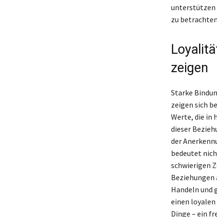
unterstützen 
zu betrachten
Loyalit
zeigen
Starke Bindun
zeigen sich b
Werte, die in
dieser Bezieh
der Anerkennu
bedeutet nich
schwierigen Ze
Beziehungen 
Handeln und g
einen loyalen 
Dinge – ein f