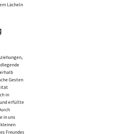
inem Lächeln
g
eziehungen,
undlegende
nerhalb
fache Gesten
ität
ch in
und erfüllte
Durch
e in uns
 kleinen
nes Freundes