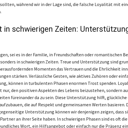
sollten, während wir in der Lage sind, die falsche Loyalität mit e
.
ät in schwierigen Zeiten: Unterstützun
gen, sei es in der Familie, in Freundschaften oder romantischen B
esonders in schwierigen Zeiten. Treue und Unterstützung sind gr
 herausfordernden Momenten das Vertrauen und die Ehrlichkeit in
ungen stärken. Verlässliche Gesten, wie aktives Zuhören oder ein
ng, können in turbulenten Phasen enormen Trost spenden. Loyal
t nur, den positiven Aspekten des Lebens beizustehen, sondern au
iten füreinander da zu sein. Diese Unterstützung hilft, glückliche 
aufzubauen, die auf Respekt und gemeinsamen Werten basieren. 
egenseitige Unterstützung können wir denjenigen zeigen, dass si
Partner an ihrer Seite haben. In schwierigen Phasen sind es oft die
reundliches Wort, ein Hilfsangebot oder einfach nur die Präsenz ei