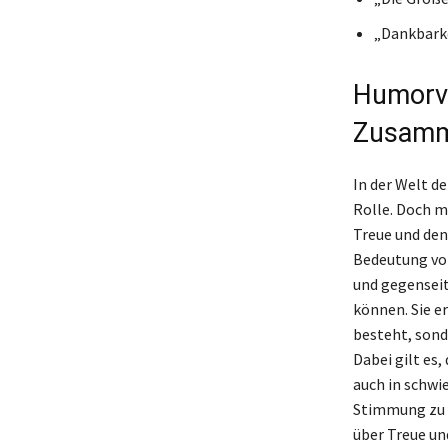
„Dankbarke
Humorvo
Zusamm
In der Welt d
Rolle. Doch m
Treue und den
Bedeutung von
und gegensei
können. Sie e
besteht, son
Dabei gilt es,
auch in schwi
Stimmung zu h
über Treue un