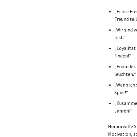
„Echte Fre
Freund teil
„Wir sind 
fest.“
„Loyalität 
finden!“
„Freunde s
leuchten.“
„Wenn ich s
Spiel!“
„Zusammenh
Jahren!“
Humorvolle Sp
Motivation, s