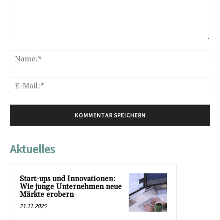
Kommentar:
Na
E-
Mai
Aktuelles
Start-ups und Innovationen:
Wie junge Unternehmen neue
Märkte erobern
21.11.2025