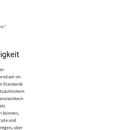
n.“
igkeit
er
rend wir im
n Standards
atsächlichem
genzwinkern
als
en können,
itate und
regen, über