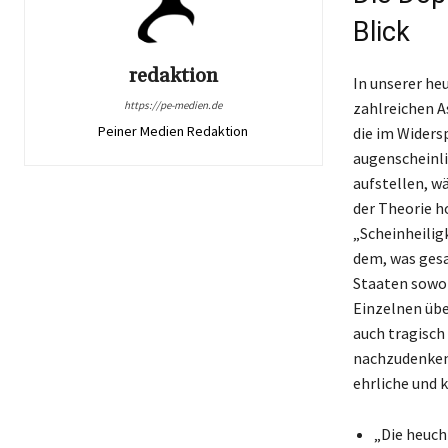
Blick
redaktion
In unserer heu
https://pe-medien.de
zahlreichen A
Peiner Medien Redaktion
die im Widers
augenscheinli
aufstellen, wä
der Theorie h
„Scheinheiligk
dem, was gesa
Staaten sowoh
Einzelnen übe
auch tragisch
nachzudenken.
ehrliche und 
„Die heuch