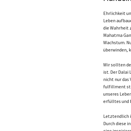
Ehrlichkeit u
Leben aufbauen
die Wahrheit 
Mahatma Gandh
Wachstum. Nur
überwinden, k
Wir sollten d
ist. Der Dalai
nicht nur das
fulfillment st
unseres Lebens
erfülltes und
Letztendlich 
Durch diese i
eine inspirie