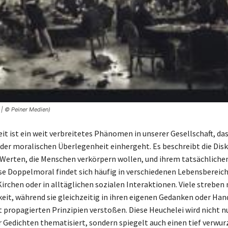
 | © Peiner Medien)
it ist ein weit verbreitetes Phänomen in unserer Gesellschaft, das
der moralischen Überlegenheit einhergeht. Es beschreibt die Dis
Werten, die Menschen verkörpern wollen, und ihrem tatsächliche
ese Doppelmoral findet sich häufig in verschiedenen Lebensbereiche
Kirchen oder in alltäglichen sozialen Interaktionen. Viele streben
eit, während sie gleichzeitig in ihren eigenen Gedanken oder Ha
t propagierten Prinzipien verstoßen. Diese Heuchelei wird nicht nu
 Gedichten thematisiert, sondern spiegelt auch einen tief verwur