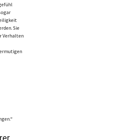
gefühl
sogar
iligkeit
rden. Sie
r Verhalten
 ermutigen
ngen.“
rer