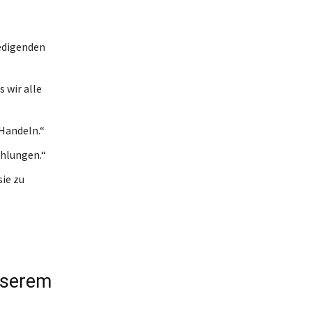
redigenden
s wir alle
Handeln.“
ehlungen.“
sie zu
unserem