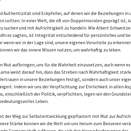
nd Authentizität sind Eckpfeiler, auf denen wir die Beziehungen in
 sollten. In einer Welt, die oft von Doppelmoralen geprägt ist, is
zu suchen und mit Aufrichtigkeit zu handeln. Wie Albert Schweitze
i es sagten, ist Integrität entscheidend für persönliches und be
 wenn wir in der Lage sind, unsere eigenen Vorurteile zu erkenne
önnen wir das innere Wissen nutzen, um wahrhaftig zu leben.
en Mut aufbringen, uns für die Wahrheit einzusetzen, auch wenn 
 Lama weist darauf hin, dass das Streben nach Wahrhaftigkeit stärk
 Vertrauen in unsere Beziehungen festigt, sondern auch unser eige
eigert. Indem wir uns der Verpflichtung zur Ehrlichkeit in allen A
, einschließlich der Politik, verpflichten, legen wir den Grundstei
 bedeutungsvolles Leben.
ist der Weg zur Selbstentwicklung gepflastert mit Mut zur Aufrich
nnere Stärke können wir die Welt um uns herum zum Besseren ver
rende Gemeinschaft aufbauen, die sich den Herausforderungen der