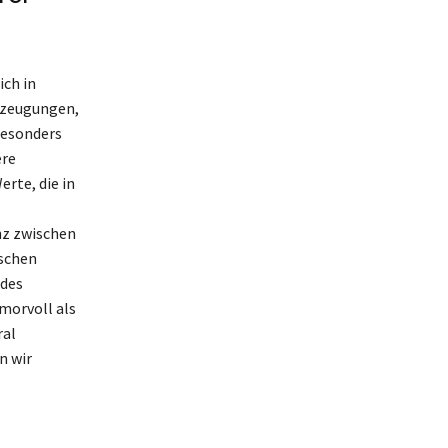
ich in
rzeugungen,
besonders
ere
erte, die in
anz zwischen
tschen
 des
morvoll als
ral
n wir