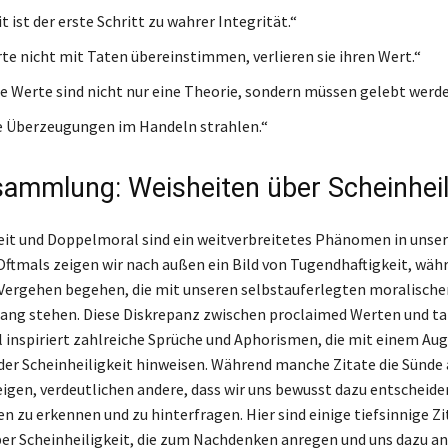
t ist der erste Schritt zu wahrer Integrität.“
e nicht mit Taten übereinstimmen, verlieren sie ihren Wert.“
e Werte sind nicht nur eine Theorie, sondern müssen gelebt werde
e Überzeugungen im Handeln strahlen.“
ammlung: Weisheiten über Scheinheil
eit und Doppelmoral sind ein weitverbreitetes Phänomen in unser
 Oftmals zeigen wir nach außen ein Bild von Tugendhaftigkeit, wäh
ergehen begehen, die mit unseren selbstauferlegten moralische
lang stehen. Diese Diskrepanz zwischen proclaimed Werten und t
inspiriert zahlreiche Sprüche und Aphorismen, die mit einem Au
 der Scheinheiligkeit hinweisen. Während manche Zitate die Sünde 
igen, verdeutlichen andere, dass wir uns bewusst dazu entscheid
n zu erkennen und zu hinterfragen. Hier sind einige tiefsinnige Z
er Scheinheiligkeit, die zum Nachdenken anregen und uns dazu an