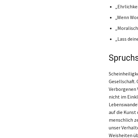
„Ehrlichkei
„Wenn Wort
„Moralisch
„Lass dein
Spruchs
Scheinheiligk
Gesellschaft.
Verborgenen V
nicht im Eink
Lebenswandel 
auf die Kunst
menschlich ze
unser Verhalte
Weisheiten üb