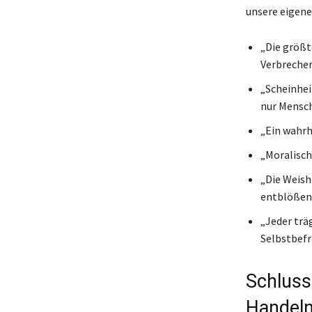
unsere eigen
„Die größt
Verbrecher
„Scheinheil
nur Mensch
„Ein wahrh
„Moralisch
„Die Weish
entblößen
„Jeder trä
Selbstbefre
Schluss
Handel