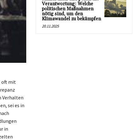
Verantwortung: Welche
politischen Maßnahmen
nötig sind, um den
Klimawandel zu bekämpfen
20.11.2025
 oft mit
krepanz
n Verhalten
n, sei es in
 nach
ndlungen
r in
zelten