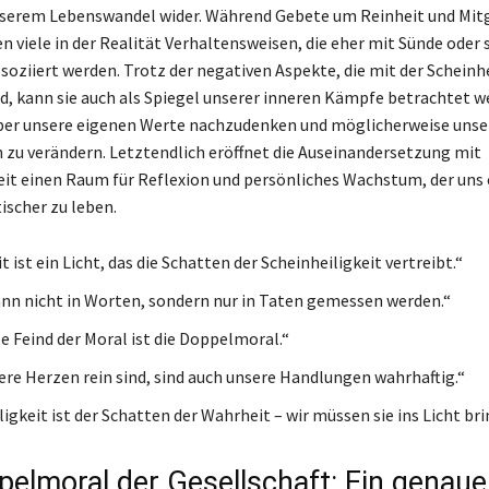
nserem Lebenswandel wider. Während Gebete um Reinheit und Mit
n viele in der Realität Verhaltensweisen, die eher mit Sünde oder 
soziiert werden. Trotz der negativen Aspekte, die mit der Scheinhe
d, kann sie auch als Spiegel unserer inneren Kämpfe betrachtet we
ber unsere eigenen Werte nachzudenken und möglicherweise unse
 zu verändern. Letztendlich eröffnet die Auseinandersetzung mit
eit einen Raum für Reflexion und persönliches Wachstum, der uns
ischer zu leben.
t ist ein Licht, das die Schatten der Scheinheiligkeit vertreibt.“
nn nicht in Worten, sondern nur in Taten gemessen werden.“
e Feind der Moral ist die Doppelmoral.“
re Herzen rein sind, sind auch unsere Handlungen wahrhaftig.“
igkeit ist der Schatten der Wahrheit – wir müssen sie ins Licht bri
pelmoral der Gesellschaft: Ein genaue