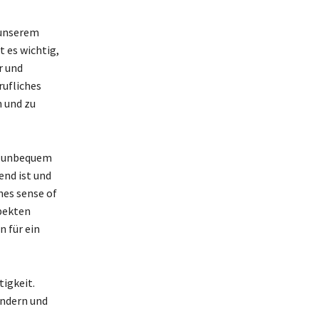
 unserem
t es wichtig,
r und
rufliches
n und zu
es unbequem
end ist und
nes sense of
spekten
n für ein
tigkeit.
ändern und