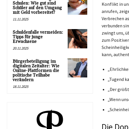
Schulen: Wie gut sind
Konflikt in u
Schüler auf den Umgang
anrufen, zeige
mit Geld vorbereitet?
Verbrechen as
11.11.2025
verbunden sin
Schuldenfalle vermeiden:
zwingt uns, ü
Tipps für junge
zum Positiven
Erwachsene
Scheinheiligk
20.11.2025
kann, authent
Bürgerbeteiligung im
digitalen Zeitalter: Wie
„Ehrlichkei
Online-Plattformen die
politische Teilhabe
„Tugend ka
verändern
18.11.2025
„Der größt
„Wenn unse
„Scheinheil
Die Dop