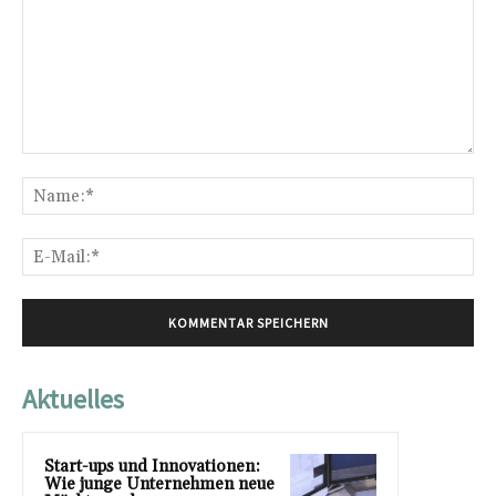
Kommentar:
Na
E-
Mai
Aktuelles
Start-ups und Innovationen:
Wie junge Unternehmen neue