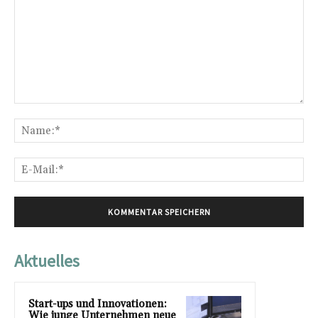
Kommentar:
Na
E-
Mai
Aktuelles
Start-ups und Innovationen:
Wie junge Unternehmen neue