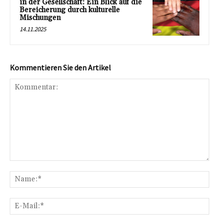
in der Gesellschaft: Ein Blick auf die
Bereicherung durch kulturelle
Mischungen
14.11.2025
Kommentieren Sie den Artikel
Kommentar:
Na
E-
Mai