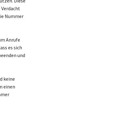
utzen. Diese
 Verdacht
 die Nummer
um Anrufe
ss es sich
 beenden und
nd keine
m einen
ummer