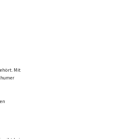
ehört. Mit
ochumer
len