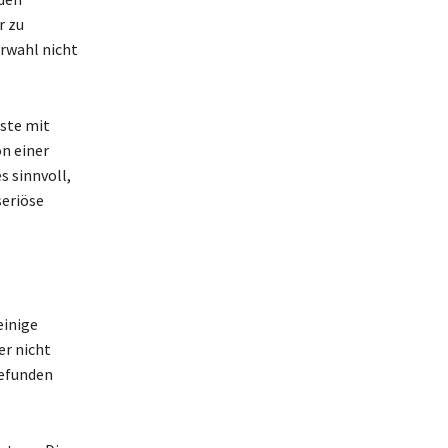
r zu
rwahl nicht
iste mit
n einer
 sinnvoll,
seriöse
einige
r nicht
gefunden