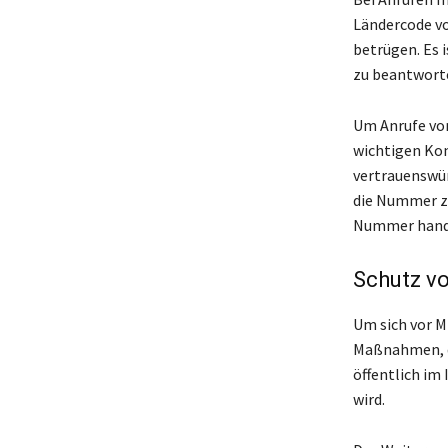
Ländercode vo
betrügen. Es 
zu beantworte
Um Anrufe von
wichtigen Kon
vertrauenswür
die Nummer zu
Nummer hand
Schutz v
Um sich vor M
Maßnahmen, d
öffentlich im
wird.