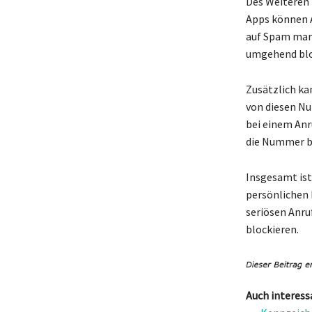
Des Weiteren 
Apps können 
auf Spam mark
umgehend bloc
Zusätzlich k
von diesen Nu
bei einem Anr
die Nummer b
Insgesamt ist 
persönlichen 
seriösen Anru
blockieren.
Auch interess