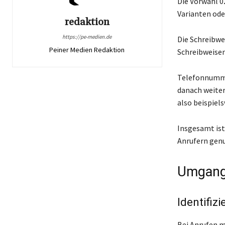
Die Vorwahl 0
Varianten ode
redaktion
https://pe-medien.de
Die Schreibwei
Peiner Medien Redaktion
Schreibweisen
Telefonnumme
danach weiter
also beispiel
Insgesamt ist
Anrufern genu
Umgang
Identifiz
Bei Anrufen m