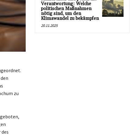
Verantwortung: Welche
politischen Maßnahmen
nötig sind, um den
Klimawandel zu bekämpfen
20.11.2025
ugeordnet.
 den
as
Bochum zu
ngeboten,
gen
 des