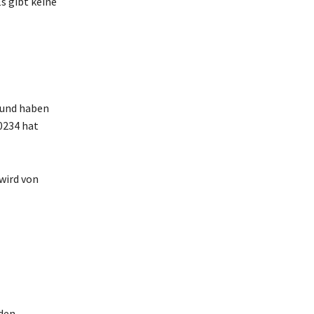
s gibt keine
 und haben
0234 hat
wird von
 den