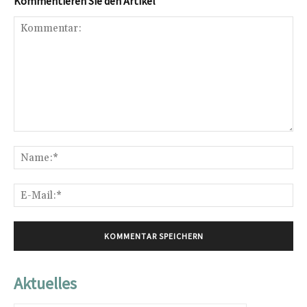
Kommentieren Sie den Artikel
Kommentar:
Na
E-
Mai
Aktuelles