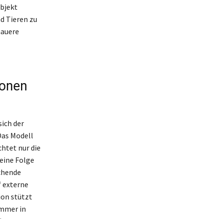
bjekt
d Tieren zu
nauere
ionen
ich der
Das Modell
htet nur die
eine Folge
chende
f externe
ion stützt
immer in