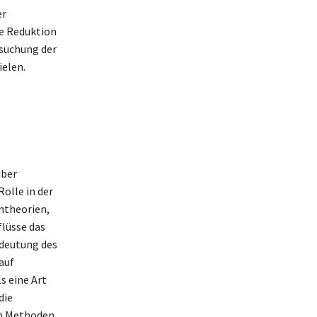
er
ie Reduktion
rsuchung der
elen.
über
olle in der
ntheorien,
flüsse das
edeutung des
auf
s eine Art
die
en Methoden