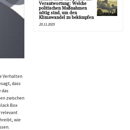
Verantwortung: Welche
politischen Maßnahmen
nötig sind, um den
Klimawandel zu bekämpfen
20.11.2025
re Verhalten
esagt, dass
e das
gen zwischen
Black Box
rrelevant
hreibt, wie
ssen.