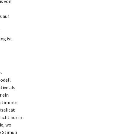
is von
s auf
s
ng ist.
s
Modell
tive als
r ein
bestimmte
salität
nicht nur im
ie, wo
 Stimuli