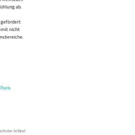
fühlung ab.
 gefördert
omit nicht
ensbereiche.
Paris
chster Artikel