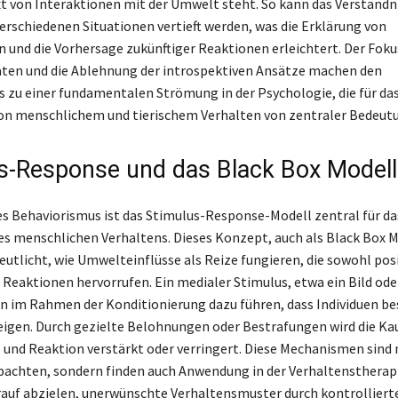
 von Interaktionen mit der Umwelt steht. So kann das Verständn
verschiedenen Situationen vertieft werden, was die Erklärung von
 und die Vorhersage zukünftiger Reaktionen erleichtert. Der Foku
ten und die Ablehnung der introspektiven Ansätze machen den
 zu einer fundamentalen Strömung in der Psychologie, die für da
on menschlichem und tierischem Verhalten von zentraler Bedeutu
s-Response und das Black Box Modell
s Behaviorismus ist das Stimulus-Response-Modell zentral für da
es menschlichen Verhaltens. Dieses Konzept, auch als Black Box 
eutlicht, wie Umwelteinflüsse als Reize fungieren, die sowohl posi
 Reaktionen hervorrufen. Ein medialer Stimulus, etwa ein Bild ode
n im Rahmen der Konditionierung dazu führen, dass Individuen 
igen. Durch gezielte Belohnungen oder Bestrafungen wird die Kau
 und Reaktion verstärkt oder verringert. Diese Mechanismen sind 
bachten, sondern finden auch Anwendung in der Verhaltenstherap
auf abzielen, unerwünschte Verhaltensmuster durch kontrollierte