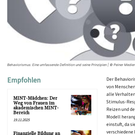
Behaviorismus: Eine umfassende Definition und seine Prinzipien | © Peiner Medie
Empfohlen
Der Behaviori
von Menschen 
alle Verhalte
MINT-Mädchen: Der
Stimulus-Resp
Weg von Frauen im
akademischen MINT-
Reizen und de
Bereich
Modell herang
19.11.2025
einstuft, da 
verschiedene 
Finanzielle Bildung an