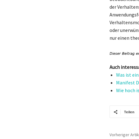
der Verhalten
Anwendungsfel
Verhaltensmod
oder unerwüns
nur einen the
Auch interess
Was ist ei
Manifest D
Wie hoch i
Teilen
Vorheriger Artik