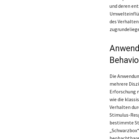
und deren ent
Umwelteinflüs
des Verhalten
zugrundeliege
Anwend
Behavio
Die Anwendung
mehrere Diszip
Erforschung m
wie die klass
Verhalten dur
Stimulus-Resp
bestimmte Sti
„Schwarzbox“ 
beobachtbare