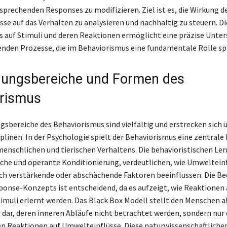
sprechenden Responses zu modifizieren. Ziel ist es, die Wirkung d
se auf das Verhalten zu analysieren und nachhaltig zu steuern. D
s auf Stimuli und deren Reaktionen ermöglicht eine präzise Unte
nden Prozesse, die im Behaviorismus eine fundamentale Rolle spi
ungsbereiche und Formen des
rismus
sbereiche des Behaviorismus sind vielfältig und erstrecken sich 
linen. In der Psychologie spielt der Behaviorismus eine zentrale R
enschlichen und tierischen Verhaltens. Die behavioristischen Ler
ische und operante Konditionierung, verdeutlichen, wie Umweltein
ch verstärkende oder abschächende Faktoren beeinflussen. Die B
onse-Konzepts ist entscheidend, da es aufzeigt, wie Reaktionen 
muli erlernt werden. Das Black Box Modell stellt den Menschen al
dar, deren inneren Abläufe nicht betrachtet werden, sondern nur 
n Reaktionen auf Umwelteinflüsse. Diese naturwissenschaftlich