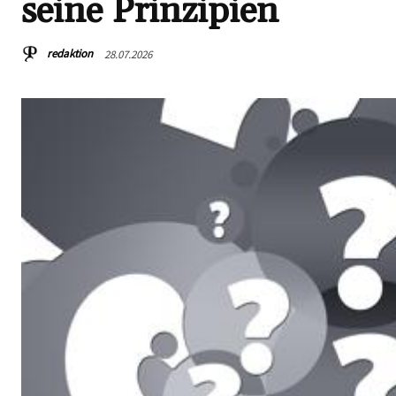
seine Prinzipien
redaktion
28.07.2026