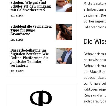
Schulen: Wie gut sind
Mittels natur
Schüler auf den Umgang
erhoben, um s
mit Geld vorbereitet?
gewinnen. Die
11.11.2025
Vorhersagen ü
Schuldenfalle vermeiden:
Interventions
Tipps für junge
Erwachsene
20.11.2025
Die Wis
Bürgerbeteiligung im
Behaviorismus
digitalen Zeitalter: Wie
Online-Plattformen die
naturwissensc
politische Teilhabe
Behaviorismus
verändern
18.11.2025
der Black Box
beobachtbaren
von Umweltein
Faktoren eine
Reize und wir
sich darauf, 