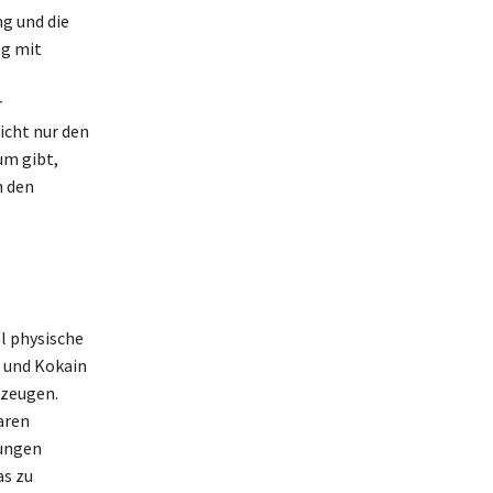
g und die
ng mit
r
icht nur den
um gibt,
n den
l physische
 und Kokain
rzeugen.
aren
kungen
as zu