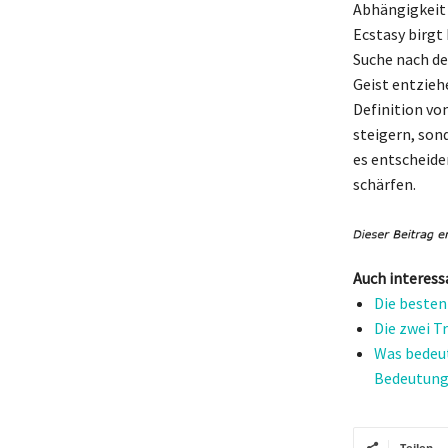
Abhängigkeit 
Ecstasy birgt
Suche nach de
Geist entzieh
Definition vo
steigern, son
es entscheide
schärfen.
Auch interess
Die besten
Die zwei T
Was bedeut
Bedeutung
Teilen