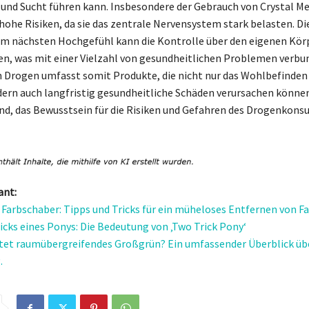
und Sucht führen kann. Insbesondere der Gebrauch von Crystal M
 hohe Risiken, da sie das zentrale Nervensystem stark belasten. Di
m nächsten Hochgefühl kann die Kontrolle über den eigenen Kör
en, was mit einer Vielzahl von gesundheitlichen Problemen verbun
n Drogen umfasst somit Produkte, die nicht nur das Wohlbefinden 
dern auch langfristig gesundheitliche Schäden verursachen können.
nd, das Bewusstsein für die Risiken und Gefahren des Drogenkons
ant:
 Farbschaber: Tipps und Tricks für ein müheloses Entfernen von F
ricks eines Ponys: Die Bedeutung von ‚Two Trick Pony‘
et raumübergreifendes Großgrün? Ein umfassender Überblick übe
.