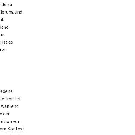
nde zu
sierung und
ht
iche
ie
 ist es
n zu
iedene
Heilmittel
, während
e der
ention von
esem Kontext