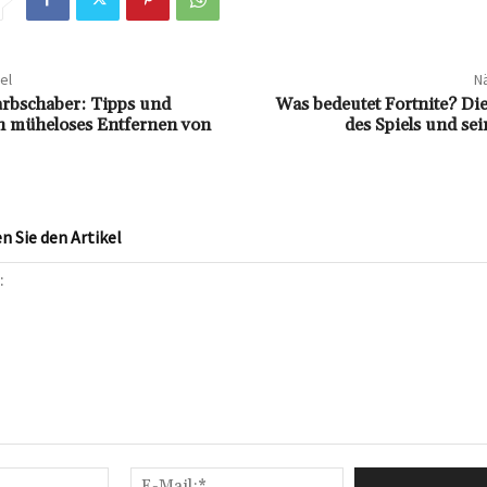
el
Nä
arbschaber: Tipps und
Was bedeutet Fortnite? Di
in müheloses Entfernen von
des Spiels und se
 Sie den Artikel
Name:*
E-