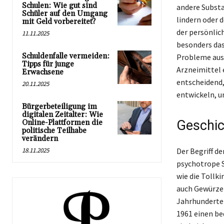
Schulen: Wie gut sind
andere Subst
Schüler auf den Umgang
lindern oder d
mit Geld vorbereitet?
der persönli
11.11.2025
besonders das
Schuldenfalle vermeiden:
Probleme ausl
Tipps für junge
Arzneimittel 
Erwachsene
entscheidend,
20.11.2025
entwickeln, u
Bürgerbeteiligung im
digitalen Zeitalter: Wie
Geschic
Online-Plattformen die
politische Teilhabe
verändern
18.11.2025
Der Begriff d
psychotrope S
wie die Tollk
auch Gewürze 
Jahrhunderte 
1961 einen be