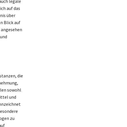
auch legale
ich auf das
nis über
n Blick auf
n angesehen
 und
stanzen, die
rnehmung,
llen sowohl
ttel und
nnzeichnet
besondere
rogen zu
auf