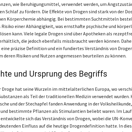
anzen, wie Beruhigungsmittel, verwendet werden, um Angstzustä
en Schlaf zu fördern. Die Effekte von Drogen sind stark von der Do
chen Körperchemie abhängig. Bei bestimmten Suchtmitteln beste
 Risiko einer Abhängigkeit, was ernsthafte psychische und körperl
ösen kann. Viele legale Drogen sind über Apotheken als rezeptfre
erhältlich, die jedoch ebenfalls missbraucht werden können. Daher
 eine präzise Definition und ein fundiertes Verständnis von Droge
m deren Risiken und Nutzen angemessen beurteilen zu können.
hte und Ursprung des Begriffs
er Droge hat seine Wurzeln im mittelalterlichen Europa, wo versch
ubstanzen als Teil der traditionellen Medizin verwendet wurden. 
irsche und der Stechapfel fanden Anwendung in der Volksheilkunde
und bestimmte Pflanzen als Stimulantien beliebt waren. Im Lauf
entwickelte sich das Verständnis von Drogen, wobei die UN-Konv
deutenden Einfluss auf die heutige Drogendefinition hatte. In di