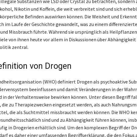
r illegale Substanzen wie LSD oder Crystal zu betrachten, sondern 
ohol, Nikotin und Koffein, die weit verbreitet sind und sich erhebl
 körperliche Befinden auswirken können. Die Weisheit und Erkennt
ch im Laufe der Geschichte gewandelt, was zu einem differenzierte
und Missbrauch führte. Während sie ursprünglich als Heilpflanze
viele von ihnen heute vor allem in Diskussionen über Abhängigkeit
litik zentral.
inition von Drogen
dheitsorganisation (WHO) definiert Drogen als psychoaktive Sub
 Nervensystem beeinflussen und damit Veränderungen in der Wah
in der Verhaltensweise bewirken können. Unter diesen Begriff fa
die zu Therapiezwecken eingesetzt werden, als auch Nahrungsmi
el, die als Suchtmittel missbraucht werden können. Die WHO ke
esundheitsschädlich sind und zu Abhängigkeit führen können, ins
äufig in Drogerien erhältlich sind. Um den komplexen Begriff der D
darf es daher einer umfassenden Begriffserklärung, die den Fokus 