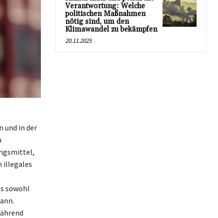
Verantwortung: Welche
politischen Maßnahmen
nötig sind, um den
Klimawandel zu bekämpfen
20.11.2025
 und in der
n
ungsmittel,
 illegales
as sowohl
kann.
während