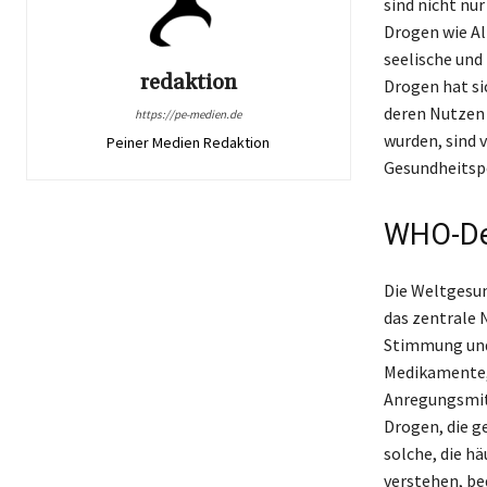
sind nicht nu
Drogen wie Alk
seelische und
redaktion
Drogen hat si
deren Nutzen 
https://pe-medien.de
wurden, sind 
Peiner Medien Redaktion
Gesundheitspo
WHO-Def
Die Weltgesun
das zentrale
Stimmung und 
Medikamente, 
Anregungsmitt
Drogen, die g
solche, die h
verstehen, be