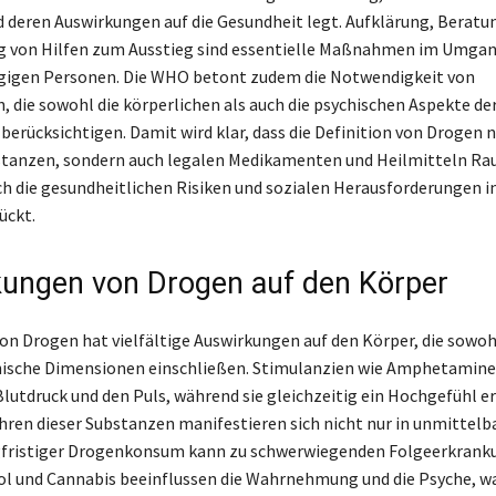
d deren Auswirkungen auf die Gesundheit legt. Aufklärung, Beratun
ng von Hilfen zum Ausstieg sind essentielle Maßnahmen im Umga
igen Personen. Die WHO betont zudem die Notwendigkeit von
 die sowohl die körperlichen als auch die psychischen Aspekte de
berücksichtigen. Damit wird klar, dass die Definition von Drogen n
stanzen, sondern auch legalen Medikamenten und Heilmitteln Ra
ch die gesundheitlichen Risiken und sozialen Herausforderungen i
ückt.
ungen von Drogen auf den Körper
n Drogen hat vielfältige Auswirkungen auf den Körper, die sowoh
hische Dimensionen einschließen. Stimulanzien wie Amphetamine
Blutdruck und den Puls, während sie gleichzeitig ein Hochgefühl e
hren dieser Substanzen manifestieren sich nicht nur in unmittelb
ngfristiger Drogenkonsum kann zu schwerwiegenden Folgeerkran
ol und Cannabis beeinflussen die Wahrnehmung und die Psyche, w