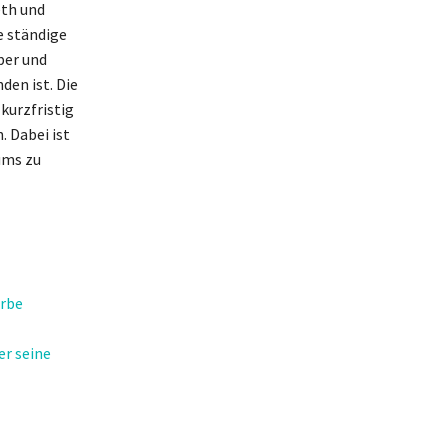
eth und
e ständige
per und
den ist. Die
kurzfristig
 Dabei ist
ums zu
arbe
r seine