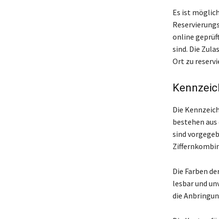
Es ist möglic
Reservierungs
online geprüf
sind. Die Zul
Ort zu reservi
Kennzeic
Die Kennzeic
bestehen aus 
sind vorgegeb
Ziffernkombin
Die Farben de
lesbar und un
die Anbringun