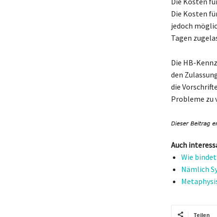
Die Kosten fü
Die Kosten fü
jedoch möglic
Tagen zugelas
Die HB-Kennze
den Zulassung
die Vorschrif
Probleme zu 
Auch interess
Wie bindet
Nämlich Sy
Metaphysis
Teilen