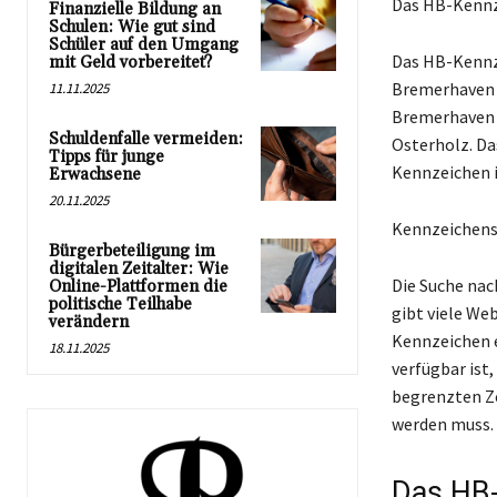
Das HB-Kennz
Finanzielle Bildung an
Schulen: Wie gut sind
Schüler auf den Umgang
Das HB-Kennze
mit Geld vorbereitet?
Bremerhaven z
11.11.2025
Bremerhaven v
Schuldenfalle vermeiden:
Osterholz. Da
Tipps für junge
Kennzeichen i
Erwachsene
20.11.2025
Kennzeichens
Bürgerbeteiligung im
digitalen Zeitalter: Wie
Die Suche nac
Online-Plattformen die
politische Teilhabe
gibt viele We
verändern
Kennzeichen e
18.11.2025
verfügbar ist,
begrenzten Ze
werden muss.
Das HB-