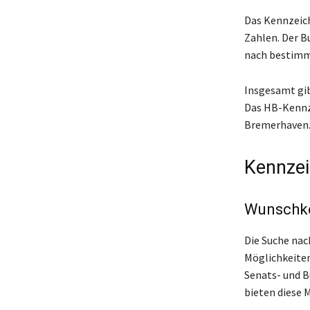
Das Kennzeich
Zahlen. Der B
nach bestimmt
Insgesamt gib
Das HB-Kennze
Bremerhaven. 
Kennzei
Wunschke
Die Suche nac
Möglichkeiten
Senats- und B
bieten diese 