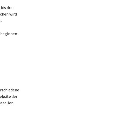
bis drei
ichen wird
.
 beginnen.
erschiedene
ebsite der
sstellen