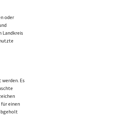
en oder
und
n Landkreis
nutzte
t werden. Es
nschte
zeichen
 für einen
abgeholt