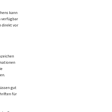
chens kann
n verfügbar
 direkt vor
nzeichen
inationen
ie
en.
müssen gut
riften für