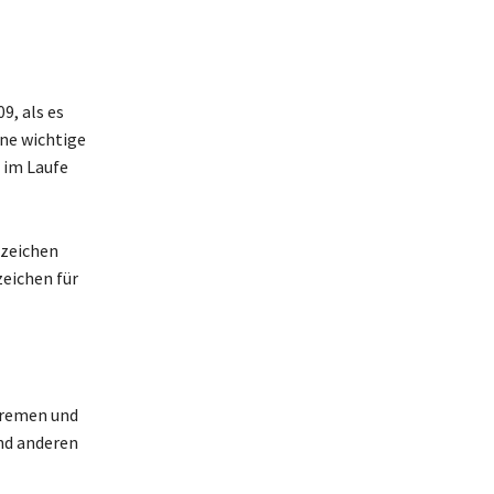
9, als es
ine wichtige
 im Laufe
nzeichen
zeichen für
Bremen und
nd anderen