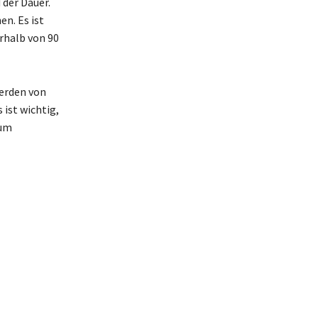
 der Dauer.
n. Es ist
rhalb von 90
erden von
 ist wichtig,
 um