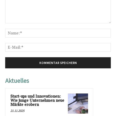
Kommentar:
Na
E-
Mai
Aktuelles
Start-ups und Innovationen:
Wie junge Unternehmen neue
Märkte erobern
21.11.2025