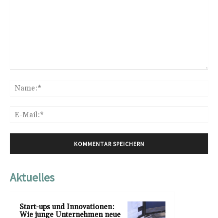
Kommentar:
Na
E-
Mai
Aktuelles
Start-ups und Innovationen:
Wie junge Unternehmen neue