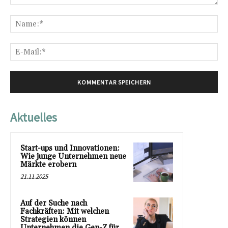
Kommentar:
Na
E-
Mai
Aktuelles
Start-ups und Innovationen:
Wie junge Unternehmen neue
Märkte erobern
21.11.2025
Auf der Suche nach
Fachkräften: Mit welchen
Strategien können
Unternehmen die Gen-Z für