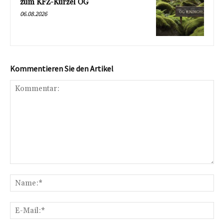
zum KFZ-Kürzel OG
06.08.2026
Kommentieren Sie den Artikel
Kommentar:
Na
E-
Mai