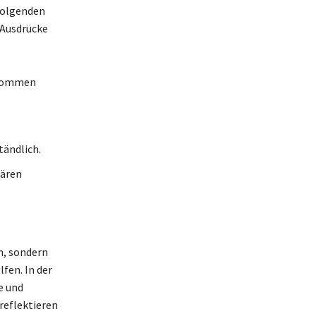
Folgenden
 Ausdrücke
enommen
tändlich.
lären
n, sondern
fen. In der
e und
reflektieren