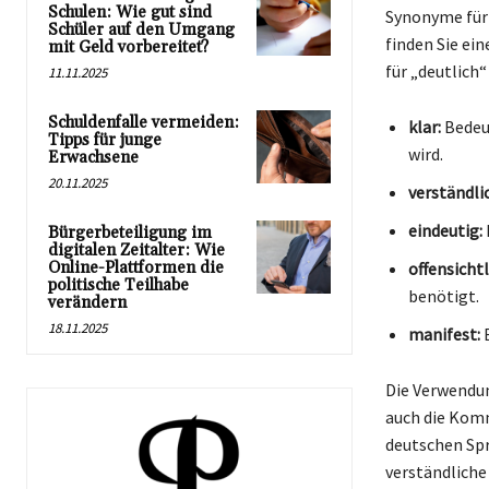
Schulen: Wie gut sind
Synonyme für 
Schüler auf den Umgang
finden Sie ei
mit Geld vorbereitet?
für „deutlich“
11.11.2025
Schuldenfalle vermeiden:
klar:
Bedeu
Tipps für junge
wird.
Erwachsene
20.11.2025
verständli
eindeutig:
Bürgerbeteiligung im
digitalen Zeitalter: Wie
Online-Plattformen die
offensichtl
politische Teilhabe
benötigt.
verändern
18.11.2025
manifest:
B
Die Verwendun
auch die Komm
deutschen Spr
verständliche