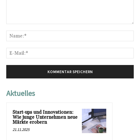
Kommentar:
Na
E-
Mai
Aktuelles
Start-ups und Innovationen:
Wie junge Unternehmen neue
Märkte erobern
21.11.2025