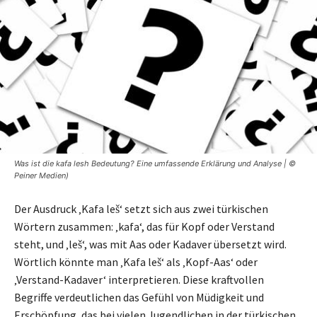
Was ist die kafa lesh Bedeutung? Eine umfassende Erklärung und Analyse | ©
Peiner Medien)
Der Ausdruck ‚Kafa leš‘ setzt sich aus zwei türkischen
Wörtern zusammen: ‚kafa‘, das für Kopf oder Verstand
steht, und ‚leš‘, was mit Aas oder Kadaver übersetzt wird.
Wörtlich könnte man ‚Kafa leš‘ als ‚Kopf-Aas‘ oder
‚Verstand-Kadaver‘ interpretieren. Diese kraftvollen
Begriffe verdeutlichen das Gefühl von Müdigkeit und
Erschöpfung, das bei vielen Jugendlichen in der türkischen