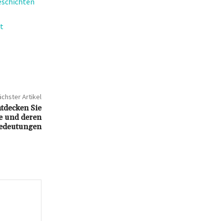
eschichten
t
chster Artikel
tdecken Sie
fe und deren
edeutungen