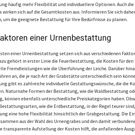
ng häufig mehr Flexibilität und individuellere Optionen. Auch die
s wirken sich auf die Gesamtkosten aus. Informieren Sie sich daher
, um die geeignete Bestattung für Ihre Bedürfnisse zu planen.
aktoren einer Urnenbestattung
ten einer Urnenbestattung setzen sich aus verschiedenen Fakto
u gehört in erster Linie die Feuerbestattung, die Kosten für den
lle Fremdleistungen wie die Überführung der Leiche. Darüber hina
hren an, die je nach Art der Grabstätte unterschiedlich sein könne
ng gibt es zahlreiche individuelle Gestaltungswünsche, die die K
sen. Naturnahe Formen der Bestattung, wie die Waldbestattung od
, können ebenfalls unterschiedliche Preiskategorien haben. Ob
Bestattungsarten, wie die Erdbestattung, in der Regel teurer sind,
ng eine hohe Flexibilität hinsichtlich der Grabgestaltung. Die E
zusammen aus der Wahl des Urnengrabes und den damit verbunden
e transparente Aufstellung der Kosten hilft, die anfallenden Ausg