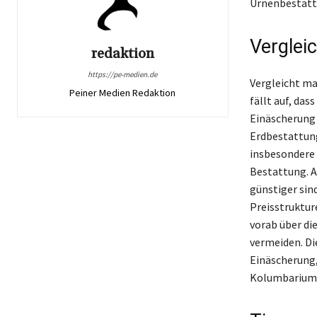
Urnenbestattu
Verglei
redaktion
https://pe-medien.de
Vergleicht m
Peiner Medien Redaktion
fällt auf, da
Einäscherung 
Erdbestattung
insbesondere 
Bestattung. A
günstiger sin
Preisstrukture
vorab über di
vermeiden. Di
Einäscherung,
Kolumbarium