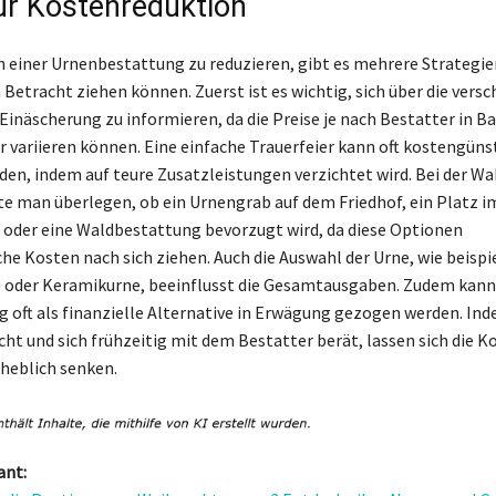
ur Kostenreduktion
 einer Urnenbestattung zu reduzieren, gibt es mehrere Strategien
 Betracht ziehen können. Zuerst ist es wichtig, sich über die vers
Einäscherung zu informieren, da die Preise je nach Bestatter in 
 variieren können. Eine einfache Trauerfeier kann oft kostengüns
den, indem auf teure Zusatzleistungen verzichtet wird. Bei der Wa
te man überlegen, ob ein Urnengrab auf dem Friedhof, ein Platz i
der eine Waldbestattung bevorzugt wird, da diese Optionen
che Kosten nach sich ziehen. Auch die Auswahl der Urne, wie beispi
 oder Keramikurne, beeinflusst die Gesamtausgaben. Zudem kann
 oft als finanzielle Alternative in Erwägung gezogen werden. I
cht und sich frühzeitig mit dem Bestatter berät, lassen sich die Ko
heblich senken.
ant: