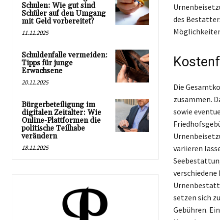
Schulen: Wie gut sind
Urnenbeisetzu
Schüler auf den Umgang
des Bestatter
mit Geld vorbereitet?
Möglichkeiten
11.11.2025
Schuldenfalle vermeiden:
Kostenf
Tipps für junge
Erwachsene
20.11.2025
Die Gesamtkos
zusammen. Daz
Bürgerbeteiligung im
sowie eventue
digitalen Zeitalter: Wie
Online-Plattformen die
Friedhofsgebü
politische Teilhabe
Urnenbeisetzu
verändern
18.11.2025
variieren las
Seebestattung
verschiedene 
Urnenbestattu
setzen sich 
Gebühren. Ein