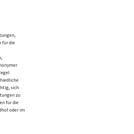
ttungen,
 für die
n,
anonymer
Regel
hiedliche
htig, sich
stungen zu
n für die
edhof oder im