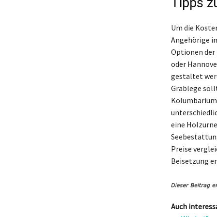
Tipps z
Um die Kosten
Angehörige in
Optionen der 
oder Hannover
gestaltet wer
Grablege soll
Kolumbarium o
unterschiedli
eine Holzurne
Seebestattung
Preise verglei
Beisetzung er
Auch interess