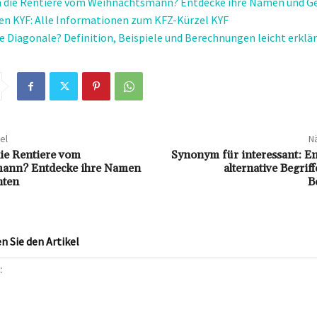
n die Rentiere vom Weihnachtsmann? Entdecke ihre Namen und G
n KYF: Alle Informationen zum KFZ-Kürzel KYF
ne Diagonale? Definition, Beispiele und Berechnungen leicht erklär
el
Nä
ie Rentiere vom
Synonym für interessant: En
ann? Entdecke ihre Namen
alternative Begrif
hten
B
 Sie den Artikel