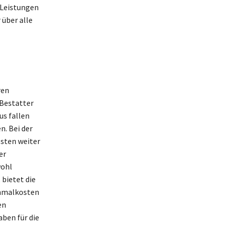
 Leistungen
 über alle
ren
 Bestatter
us fallen
n. Bei der
osten weiter
er
wohl
 bietet die
inmalkosten
en
aben für die