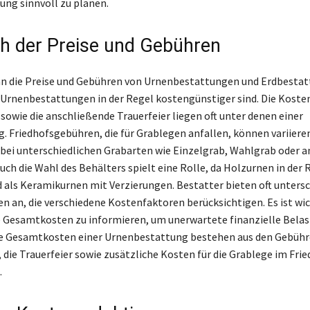
ng sinnvoll zu planen.
ch der Preise und Gebühren
an die Preise und Gebühren von Urnenbestattungen und Erdbesta
ss Urnenbestattungen in der Regel kostengünstiger sind. Die Kosten
sowie die anschließende Trauerfeier liegen oft unter denen einer
. Friedhofsgebühren, die für Grablegen anfallen, können variiere
bei unterschiedlichen Grabarten wie Einzelgrab, Wahlgrab oder 
uch die Wahl des Behälters spielt eine Rolle, da Holzurnen in der 
d als Keramikurnen mit Verzierungen. Bestatter bieten oft untersc
n an, die verschiedene Kostenfaktoren berücksichtigen. Es ist wic
e Gesamtkosten zu informieren, um unerwartete finanzielle Bela
e Gesamtkosten einer Urnenbestattung bestehen aus den Gebühre
 die Trauerfeier sowie zusätzliche Kosten für die Grablege im Fri
.