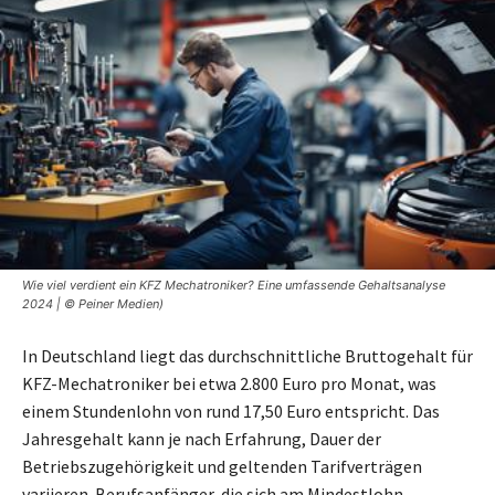
Wie viel verdient ein KFZ Mechatroniker? Eine umfassende Gehaltsanalyse
2024 | © Peiner Medien)
In Deutschland liegt das durchschnittliche Bruttogehalt für
KFZ-Mechatroniker bei etwa 2.800 Euro pro Monat, was
einem Stundenlohn von rund 17,50 Euro entspricht. Das
Jahresgehalt kann je nach Erfahrung, Dauer der
Betriebszugehörigkeit und geltenden Tarifverträgen
variieren. Berufsanfänger, die sich am Mindestlohn