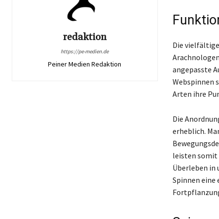
Funktio
redaktion
Die vielfälti
https://pe-medien.de
Arachnologen 
Peiner Medien Redaktion
angepasste Au
Webspinnen s
Arten ihre Pu
Die Anordnung
erheblich. Ma
Bewegungsdete
leisten somit
Überleben in 
Spinnen eine 
Fortpflanzung