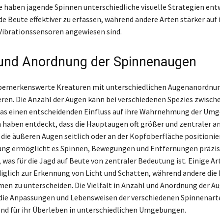
e haben jagende Spinnen unterschiedliche visuelle Strategien ent
e Beute effektiver zu erfassen, während andere Arten stärker auf 
Vibrationssensoren angewiesen sind.
und Anordnung der Spinnenaugen
bemerkenswerte Kreaturen mit unterschiedlichen Augenanordnung
ieren. Die Anzahl der Augen kann bei verschiedenen Spezies zwisch
was einen entscheidenden Einfluss auf ihre Wahrnehmung der Umg
haben entdeckt, dass die Hauptaugen oft größer und zentraler 
 die äußeren Augen seitlich oder an der Kopfoberfläche positionier
ung ermöglicht es Spinnen, Bewegungen und Entfernungen präzis
, was für die Jagd auf Beute von zentraler Bedeutung ist. Einige A
diglich zur Erkennung von Licht und Schatten, während andere die 
men zu unterscheiden. Die Vielfalt in Anzahl und Anordnung der A
 die Anpassungen und Lebensweisen der verschiedenen Spinnenart
end für ihr Überleben in unterschiedlichen Umgebungen.