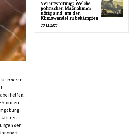
Verantwortung: Welche
politischen Maßnahmen
nötig sind, um den
Klimawandel zu bekämpfen
20.11.2025
lutionärer
rt
abei helfen,
e Spinnen
 Umgebung
ektieren
nungen der
innenart.