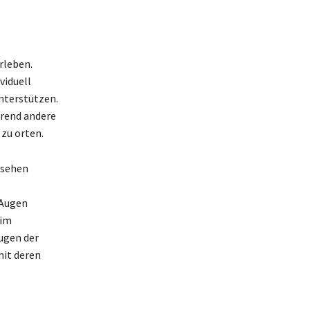
rleben.
viduell
nterstützen.
rend andere
zu orten.
nsehen
 Augen
eim
ugen der
mit deren