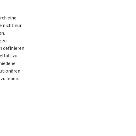
rch eine
e nicht nur
en.
gen
n definieren
elfalt zu
chiedene
lutionären
zu leben.