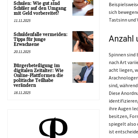
Schulen: Wie gut sind
Beispielsweis
Schüler auf den Umgang
sich bewegend
mit Geld vorbereitet?
Tastsinn und 
11.11.2025
Schuldenfalle vermeiden:
Anzahl 
Tipps für junge
Erwachsene
20.11.2025
Spinnen sind 
nach Art vari
Bürgerbeteiligung im
acht liegen, 
digitalen Zeitalter: Wie
Online-Plattformen die
Arachnologen 
politische Teilhabe
sind, während
verändern
18.11.2025
Diese Anordn
identifizieren
ihre Augen le
besitzen, For
spiegelt also
ist entscheid