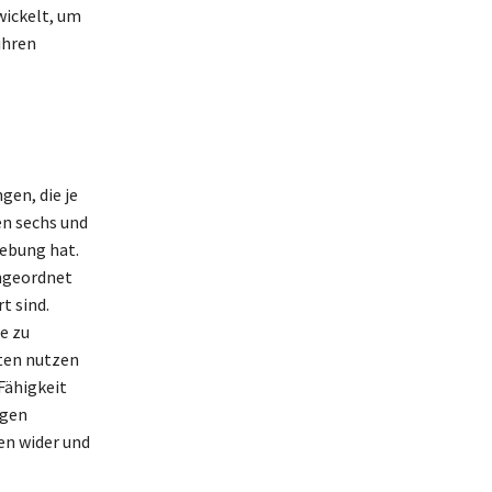
wickelt, um
ihren
en, die je
en sechs und
ebung hat.
angeordnet
t sind.
e zu
rten nutzen
Fähigkeit
ugen
en wider und