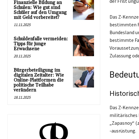
der Frist ungü
Finanzielle Bildung an
Schulen: Wie gut sind
Schüler auf den Umgang
Das Z-Kennzei
mit Geld vorbereitet?
bestimmten Re
11.11.2025
Bundesland un
Schuldenfalle vermeiden:
bestimmte Fah
Tipps für junge
Voraussetzung
Erwachsene
Zulassung ode
20.11.2025
Bürgerbeteiligung im
Bedeutu
digitalen Zeitalter: Wie
Online-Plattformen die
politische Teilhabe
verändern
Historisc
18.11.2025
Das Z-Kennzei
militärisches
„Zapasnoy“ (z
-ausrüstung.