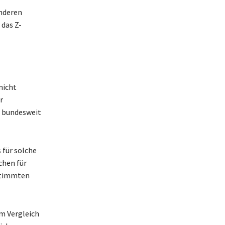
nderen
 das Z-
nicht
r
t bundesweit
 für solche
chen für
estimmten
im Vergleich