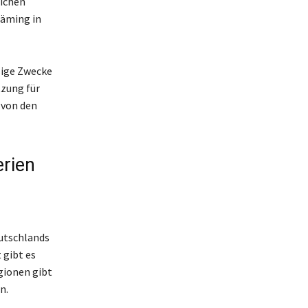
eichen
läming in
sige Zwecke
tzung für
 von den
erien
eutschlands
 gibt es
gionen gibt
n.