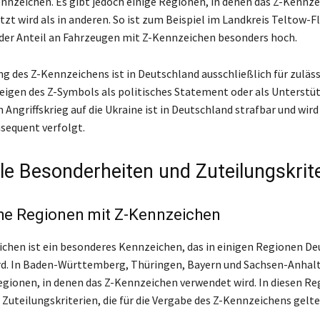
nnzeichen. Es gibt jedoch einige Regionen, in denen das Z-Kennz
tzt wird als in anderen. So ist zum Beispiel im Landkreis Teltow-F
er Anteil an Fahrzeugen mit Z-Kennzeichen besonders hoch.
g des Z-Kennzeichens ist in Deutschland ausschließlich für zuläs
Zeigen des Z-Symbols als politisches Statement oder als Unterstü
 Angriffskrieg auf die Ukraine ist in Deutschland strafbar und wird
sequent verfolgt.
le Besonderheiten und Zuteilungskrit
che Regionen mit Z-Kennzeichen
chen ist ein besonderes Kennzeichen, das in einigen Regionen D
d. In Baden-Württemberg, Thüringen, Bayern und Sachsen-Anhalt
ionen, in denen das Z-Kennzeichen verwendet wird. In diesen Re
 Zuteilungskriterien, die für die Vergabe des Z-Kennzeichens gelte