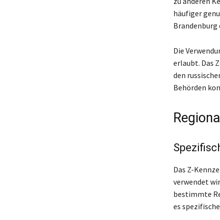
zu anderen Ke
häufiger genu
Brandenburg d
Die Verwendun
erlaubt. Das 
den russischen
Behörden kon
Regiona
Spezifis
Das Z-Kennzei
verwendet wir
bestimmte Reg
es spezifische