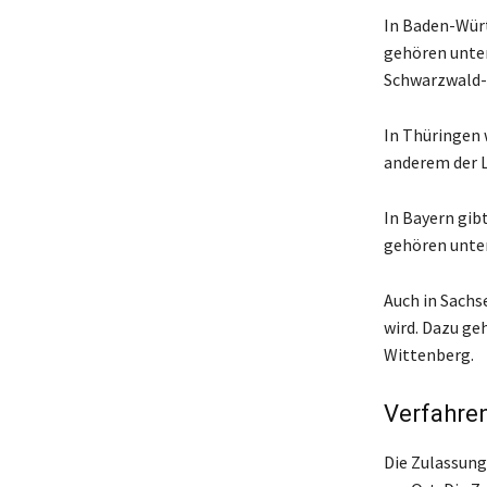
In Baden-Würt
gehören unte
Schwarzwald-
In Thüringen 
anderem der L
In Bayern gib
gehören unter
Auch in Sachs
wird. Dazu ge
Wittenberg.
Verfahren
Die Zulassung