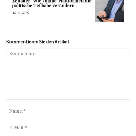
Zeitalter: Wie Online-Plattformen die
politische Teilhabe verändern
18.11.2025
Kommentieren Sie den Artikel
Kommentar:
Na
E-
Mai