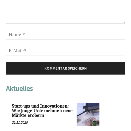
Kommentar:
Na
E-
Mai
Aktuelles
Start-ups und Innovationen:
Wie junge Unternehmen neue
Märkte erobern
21.11.2025