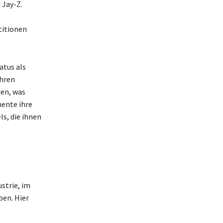
 Jay-Z.
titionen
atus als
ihren
en, was
nente ihre
s, die ihnen
strie, im
en. Hier