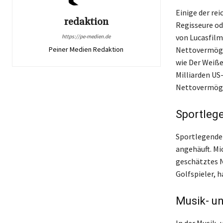
Einige der re
redaktion
Regisseure od
von Lucasfilm
https://pe-medien.de
Peiner Medien Redaktion
Nettovermögen
wie Der Weiße
Milliarden US-
Nettovermögen
Sportleg
Sportlegende
angehäuft. Mic
geschätztes N
Golfspieler, 
Musik- u