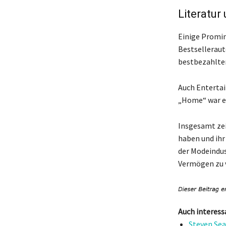
Literatur
Einige Promin
Bestsellerauto
bestbezahlten
Auch Entertai
„Home“ war ei
Insgesamt zei
haben und ihr
der Modeindus
Vermögen zu v
Auch interess
Steven Sea