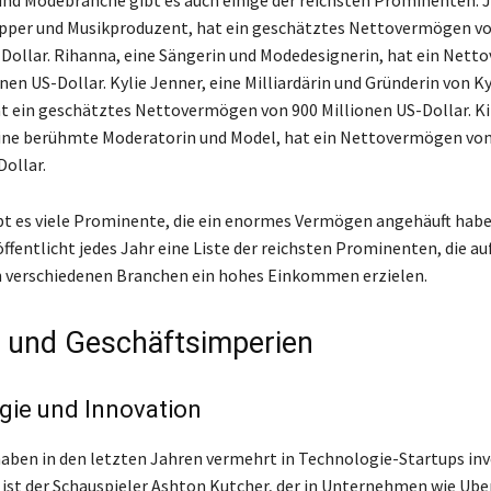
 und Modebranche gibt es auch einige der reichsten Prominenten. J
pper und Musikproduzent, hat ein geschätztes Nettovermögen vo
-Dollar. Rihanna, eine Sängerin und Modedesignerin, hat ein Net
nen US-Dollar. Kylie Jenner, eine Milliardärin und Gründerin von Ky
t ein geschätztes Nettovermögen von 900 Millionen US-Dollar. K
ine berühmte Moderatorin und Model, hat ein Nettovermögen von
Dollar.
t es viele Prominente, die ein enormes Vermögen angehäuft habe
ffentlicht jedes Jahr eine Liste der reichsten Prominenten, die au
n verschiedenen Branchen ein hohes Einkommen erzielen.
s und Geschäftsimperien
gie und Innovation
ben in den letzten Jahren vermehrt in Technologie-Startups inve
r ist der Schauspieler Ashton Kutcher, der in Unternehmen wie Ube