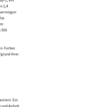
ay-Z, ein
n 1,4
tovermögen
lie
im
 350
n. Forbes
fgrund ihrer
stiert. Ein
r und Airbnb