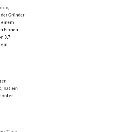
nten,
, der Gründer
t einem
on Filmen
on 3,7
 ein
gen
t, hat ein
kannter