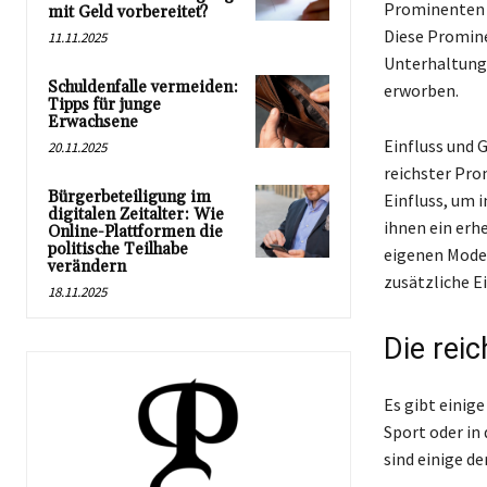
Prominenten s
mit Geld vorbereitet?
Diese Promine
11.11.2025
Unterhaltungs
Schuldenfalle vermeiden:
erworben.
Tipps für junge
Erwachsene
Einfluss und G
20.11.2025
reichster Pro
Bürgerbeteiligung im
Einfluss, um 
digitalen Zeitalter: Wie
ihnen ein erh
Online-Plattformen die
politische Teilhabe
eigenen Model
verändern
zusätzliche 
18.11.2025
Die rei
Es gibt einig
Sport oder in
sind einige d