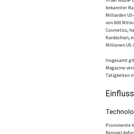
In der Musik-
bekannter Ra
Milliarden US
von 600 Millio
Cosmetics, ha
Kardashian, e
Millionen US-
Insgesamt gib
Magazine verö
Tätigkeiten i
Einflus
Technolo
Prominente ha
Beispiel dafü