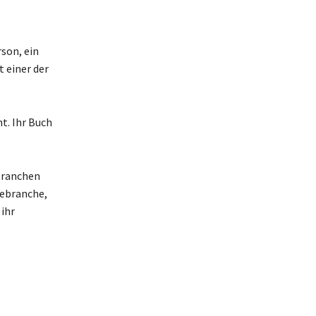
son, ein
t einer der
t. Ihr Buch
Branchen
iebranche,
ihr