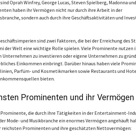
ind Oprah Winfrey, George Lucas, Steven Spielberg, Madonna und
nten haben ihr Vermögen nicht nur durch ihre Arbeit in der
branche, sondern auch durch ihre Geschäftsaktivitäten und Inves
eschäftsimperien sind zwei Faktoren, die bei der Erreichung des St
mi der Welt eine wichtige Rolle spielen. Viele Prominente nutzen 
in Unternehmen zu investieren oder eigene Unternehmen zu gründ
ebliches Einkommen einbringt. Darüber hinaus haben viele Promi
inien, Parfüm- und Kosmetikmarken sowie Restaurants und Hotel
Einkommensquellen bieten.
chsten Prominenten und ihr Vermögen
e Prominente, die durch ihre Tätigkeiten in der Entertainment-Indu
 der Mode- und Musikbranche ein enormes Vermögen angehäuft hab
er reichsten Prominenten und ihre geschätzten Nettovermögen: