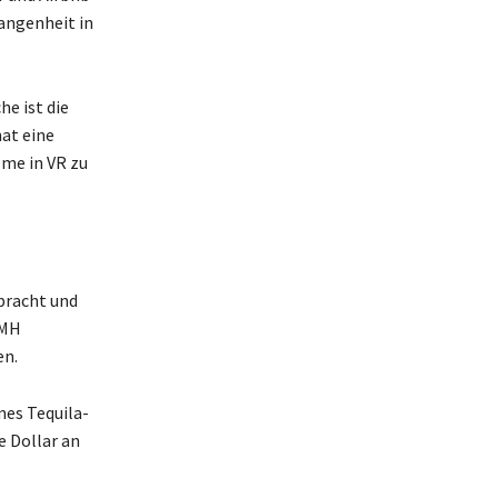
gangenheit in
e ist die
at eine
lme in VR zu
bracht und
VMH
en.
nes Tequila-
e Dollar an