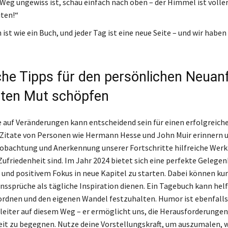
Weg ungewiss ist, schau einfach nach oben – der Himmel ist volle
ten!“
ist wie ein Buch, und jeder Tag ist eine neue Seite – und wir haben 
che Tipps für den persönlichen Neuan
ten Mut schöpfen
e auf Veränderungen kann entscheidend sein für einen erfolgreich
 Zitate von Personen wie Hermann Hesse und John Muir erinnern u
obachtung und Anerkennung unserer Fortschritte hilfreiche Werk
ufriedenheit sind. Im Jahr 2024 bietet sich eine perfekte Gelegen
 und positivem Fokus in neue Kapitel zu starten. Dabei können ku
nssprüche als tägliche Inspiration dienen. Ein Tagebuch kann helf
rdnen und den eigenen Wandel festzuhalten. Humor ist ebenfalls
leiter auf diesem Weg – er ermöglicht uns, die Herausforderunge
eit zu begegnen. Nutze deine Vorstellungskraft, um auszumalen, w