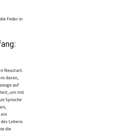
r
die Feder in
fang:
en Neustart.
ns daran,
zeuge auf
heit, um mit
rze Sprüche
en,
 ein
n des Lebens
ie die