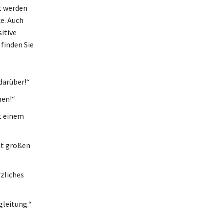
t werden
e. Auch
itive
finden Sie
darüber!“
hen!“
t einem
it großen
zliches
gleitung.“