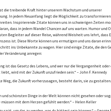
st die treibende Kraft hinter unserem Wachstum und unserer
ung. In jedem Neuanfang liegt die Möglichkeit zu transformieren
reiten. Inspirierende Zitate können uns in schwierigen Zeiten mo
daran, dass in jedem Wandel Chancen auf uns warten. Humor und
esten Begleiter auf dieser Reise, während Weisheit uns lehrt, dass
Prozess ist. Diese Worte können uns ermutigen und uns daran erinn
Schritt ins Unbekannte zu wagen. Hier sind einige Zitate, die den G
er Veränderung anregen:
ng ist das Gesetz des Lebens, und wer nur die Vergangenheit oder 
liebt, wird mit der Zukunft unzufrieden sein.“ – John F. Kennedy
ge Weg, die Zukunft vorherzusagen, besteht darin, sie zu gestalten.
n und schönsten Dinge in der Welt können nicht gesehen oder sog
e müssen mit dem Herzen gefühlt werden.“ – Helen Keller
 zu spät, um das zu werden, was du hättest sein können.“ – George 