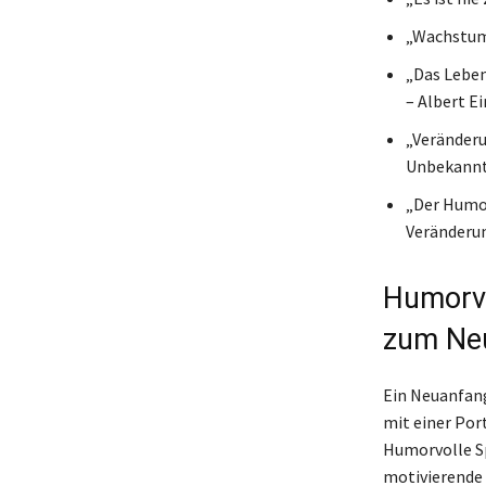
„Wachstum 
„Das Leben
– Albert E
„Veränderu
Unbekann
„Der Humor 
Veränderun
Humorvo
zum Ne
Ein Neuanfang
mit einer Por
Humorvolle Sp
motivierende 