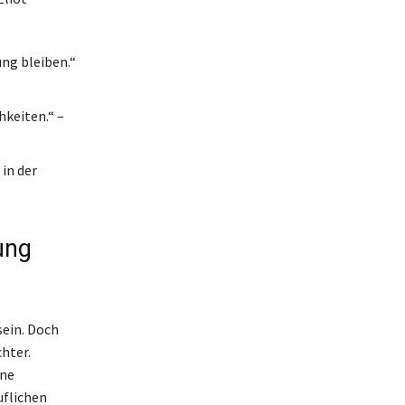
ung bleiben.“
hkeiten.“ –
 in der
ung
ein. Doch
hter.
ine
uflichen