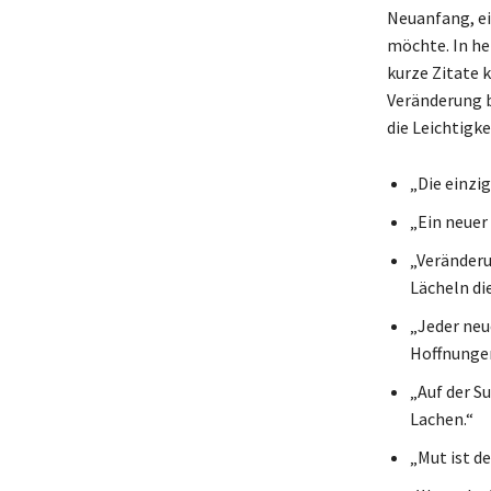
Neuanfang, e
möchte. In he
kurze Zitate 
Veränderung b
die Leichtigk
„Die einzi
„Ein neuer
„Veränderu
Lächeln die
„Jeder neu
Hoffnungen
„Auf der S
Lachen.“
„Mut ist de