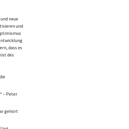
 und neue
tivieren und
 Optimismus
 Entwicklung
ern, dass es
eist des
die
“ – Peter
ar gehört
Eliot