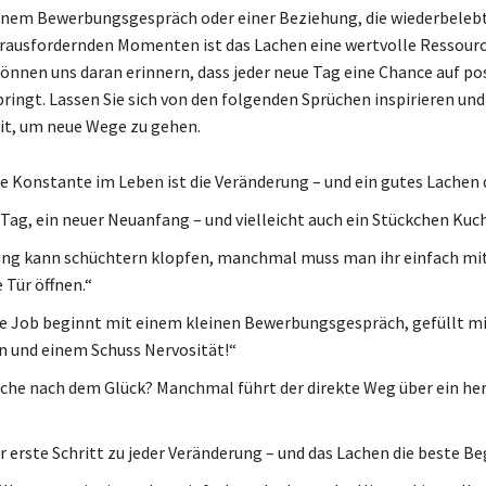
inem Bewerbungsgespräch oder einer Beziehung, die wiederbeleb
rausfordernden Momenten ist das Lachen eine wertvolle Ressourc
können uns daran erinnern, dass jeder neue Tag eine Chance auf pos
ringt. Lassen Sie sich von den folgenden Sprüchen inspirieren und 
eit, um neue Wege zu gehen.
ge Konstante im Leben ist die Veränderung – und ein gutes Lachen 
 Tag, ein neuer Neuanfang – und vielleicht auch ein Stückchen Kuc
ng kann schüchtern klopfen, manchmal muss man ihr einfach mi
 Tür öffnen.“
e Job beginnt mit einem kleinen Bewerbungsgespräch, gefüllt m
 und einem Schuss Nervosität!“
uche nach dem Glück? Manchmal führt der direkte Weg über ein her
r erste Schritt zu jeder Veränderung – und das Lachen die beste Be