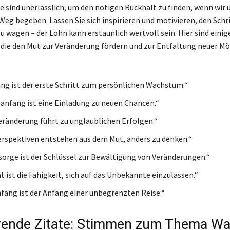
e sind unerlässlich, um den nötigen Rückhalt zu finden, wenn wir 
Weg begeben. Lassen Sie sich inspirieren und motivieren, den Schri
 wagen – der Lohn kann erstaunlich wertvoll sein. Hier sind einig
die den Mut zur Veränderung fördern und zur Entfaltung neuer Mö
ng ist der erste Schritt zum persönlichen Wachstum.“
anfang ist eine Einladung zu neuen Chancen.“
eränderung führt zu unglaublichen Erfolgen.“
erspektiven entstehen aus dem Mut, anders zu denken.“
sorge ist der Schlüssel zur Bewältigung von Veränderungen.“
ät ist die Fähigkeit, sich auf das Unbekannte einzulassen.“
fang ist der Anfang einer unbegrenzten Reise.“
erende Zitate: Stimmen zum Thema Wa