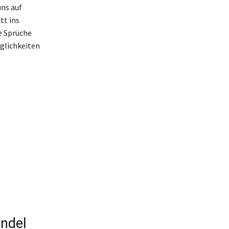
uns auf
tt ins
e Sprüche
glichkeiten
ndel