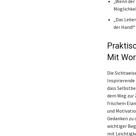
„Wenn der 
Möglichkei
„Das Leben 
der Hand!“
Praktis
Mit Wor
Die Sichtweis
Inspirierende
dass Selbstbe
dem Weg zur Z
frischem Elan
und Motivatio
Gedanken zu o
wichtiger Beg
mit Leichtigk