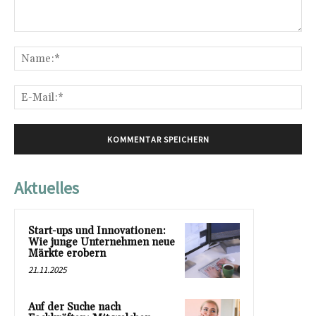
Kommentar:
Na
E-
Mai
Aktuelles
Start-ups und Innovationen:
Wie junge Unternehmen neue
Märkte erobern
21.11.2025
Auf der Suche nach