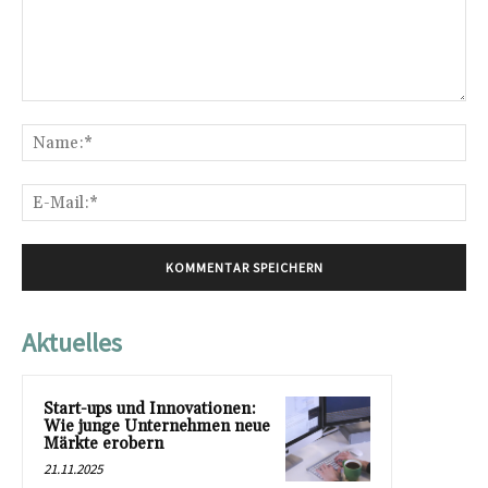
Kommentar:
Na
E-
Mai
Aktuelles
Start-ups und Innovationen:
Wie junge Unternehmen neue
Märkte erobern
21.11.2025