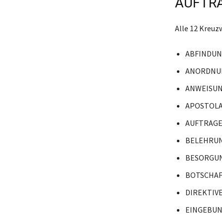
AUFTRA
Alle 12 Kreuz
ABFINDU
ANORDNU
ANWEISU
APOSTOL
AUFTRAGE
BELEHRU
BESORGU
BOTSCHA
DIREKTIV
EINGEBU