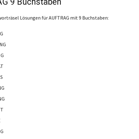
G 9 Buchstaben
worträsel Lösungen für AUFTRAG mit 9 Buchstaben:
NG
NG
NG
AT
S
NG
NG
FT
E
NG