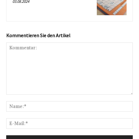
03.08.2024
Kommentieren Sie den Artikel
Kommentar:
Na
E-
Mai