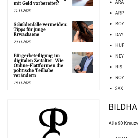
ARA
mit Geld vorbereitet?
11.11.2025
ARP
BOY
Schuldenfalle vermeiden:
Tipps für junge
DAY
Erwachsene
20.11.2025
HUF
NEY
Bürgerbeteiligung im
digitalen Zeitalter: Wie
Online-Plattformen die
RIS
politische Teilhabe
verändern
ROY
18.11.2025
SAX
BILDHA
Alle 90 Kreuz