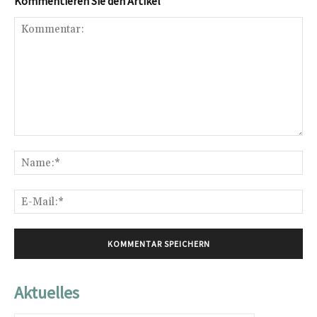
Kommentieren Sie den Artikel
Kommentar:
Na
E-
Mai
Aktuelles