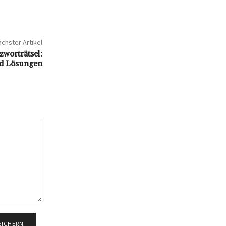
chster Artikel
rträtsel:
nd Lösungen