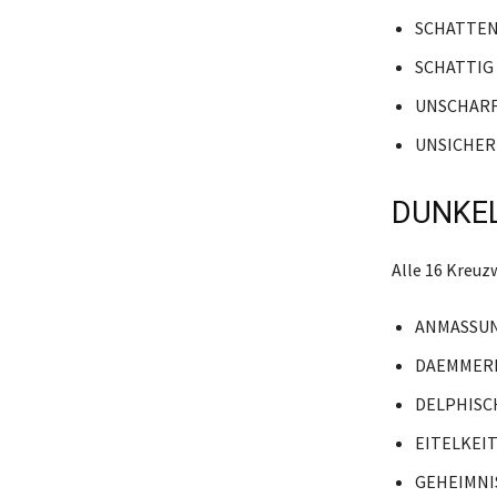
SCHATTE
SCHATTIG
UNSCHAR
UNSICHER
DUNKEL
Alle 16 Kreuz
ANMASSU
DAEMMER
DELPHISC
EITELKEI
GEHEIMNI