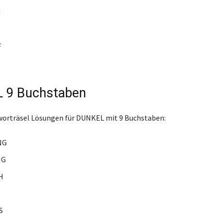
N
F
 9 Buchstaben
worträsel Lösungen für DUNKEL mit 9 Buchstaben:
NG
IG
H
T
S