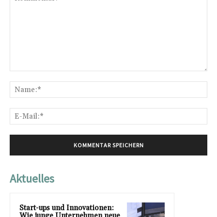
Kommentar:
Na
E-
Mai
Aktuelles
Start-ups und Innovationen:
Wie junge Unternehmen neue